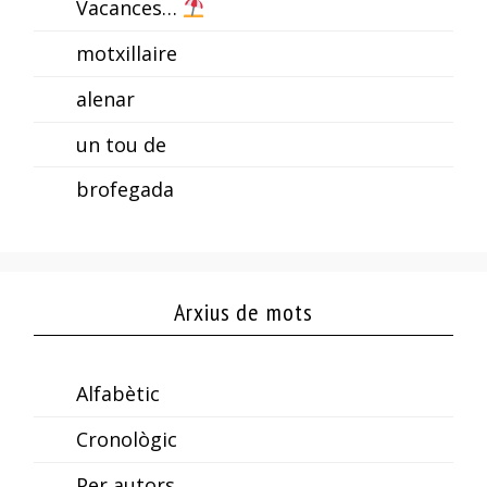
Vacances…
motxillaire
alenar
un tou de
brofegada
Arxius de mots
Alfabètic
Cronològic
Per autors