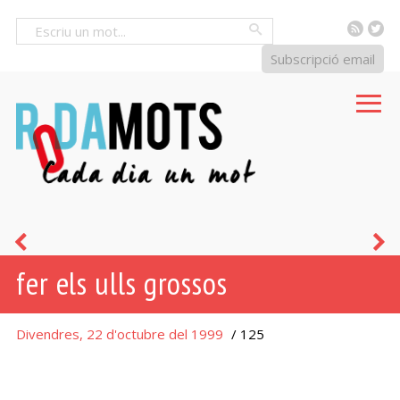
RSS
Tw
Cercar
Subscripció email
esquer
a
fer els ulls grossos
Divendres, 22 d'octubre del 1999
/ 125