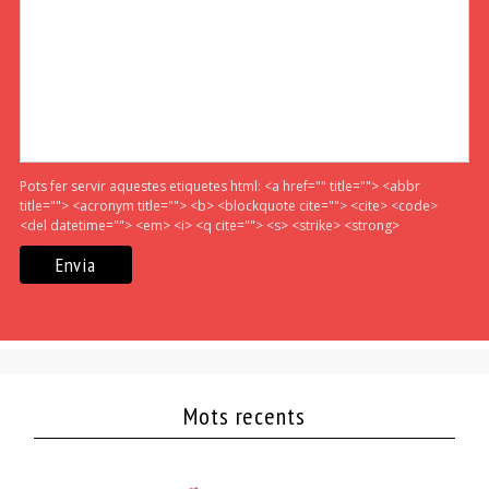
Pots fer servir aquestes etiquetes html:
<a href="" title=""> <abbr
title=""> <acronym title=""> <b> <blockquote cite=""> <cite> <code>
<del datetime=""> <em> <i> <q cite=""> <s> <strike> <strong>
Mots recents