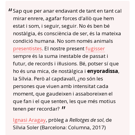
Sap que per anar endavant de tant en tant cal
mirar enrere, agafar forces d’allò que hem
estat i som, i seguir, seguir. No és ben bé
nostàlgia, és consciència de ser, és la mateixa
condició humana. No som només animals
presentistes
. El nostre present
fugisser
sempre és la suma inestable de passat i
futur, de records i il·lusions. Bé, potser sí que
ho és una mica, de nostàlgica i
enyoradissa
,
la Sílvia. Però al capdavall, ¿no són les
persones que viuen amb intensitat cada
moment, que gaudeixen i assaboreixen el
que fan i el que senten, les que més motius
tenen per recordar?
Ignasi Aragay
, pròleg a
Rellotges de sol
, de
Sílvia Soler (Barcelona: Columna, 2017)