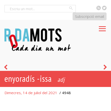
RSS
Tw
Cercar
Subscripció email
oblidadís
o
enyoradís -issa
-
-
adj
issa
i
Dimecres, 14 de juliol del 2021
/ 4948