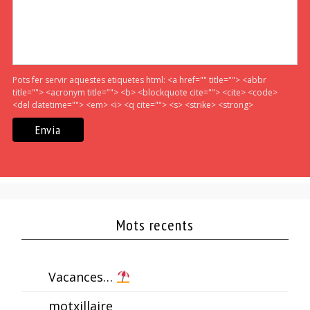
Pots fer servir aquestes etiquetes html:
<a href="" title=""> <abbr
title=""> <acronym title=""> <b> <blockquote cite=""> <cite> <code>
<del datetime=""> <em> <i> <q cite=""> <s> <strike> <strong>
Mots recents
Vacances…
motxillaire