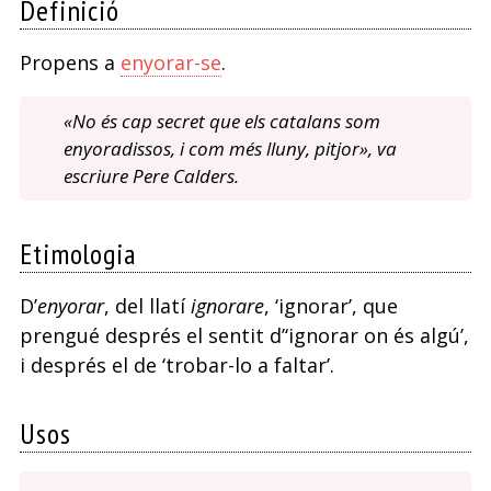
Definició
Propens a
enyorar-se
.
«No és cap secret que els catalans som
enyoradissos, i com més lluny, pitjor», va
escriure Pere Calders.
Etimologia
D’
enyorar
, del llatí
ignorare
, ‘ignorar’, que
prengué després el sentit d’‘ignorar on és algú’,
i després el de ‘trobar-lo a faltar’.
Usos