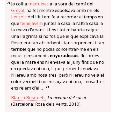
Jo collia
maduixes
a la vora del camí del
Grèvol
, ha fet mentre espolsava amb mi els
llençols
del llit i em feia recordar el temps en
què
feinejàvem
juntes a casa, a l’altra casa, a
la meva d’abans, i fins i tot m’hauria caigut
una llàgrima si no fos que el que explicava la
Roser era tan absorbent i tan sorprenent i tan
terrible que no podia concentrar-me en els
meus pensaments
enyoradissos
. Recordes
que la mare ens hi enviava al juny fins que no
en quedava ni una, i que primer hi enviava
l’Hereu amb nosaltres, però l’Hereu no veia el
color vermell i no en caçava ni una, i nosaltres
ens rèiem d’ell…
Blanca Busquets
,
La nevada del cucut
(Barcelona: Rosa dels Vents, 2010)