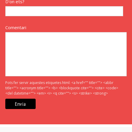
D'on ets?
Comentari
Pots fer servir aquestes etiquetes html:
<a href="" title=""> <abbr
title=""> <acronym title=""> <b> <blockquote cite=""> <cite> <code>
<del datetime=""> <em> <i> <q cite=""> <s> <strike> <strong>