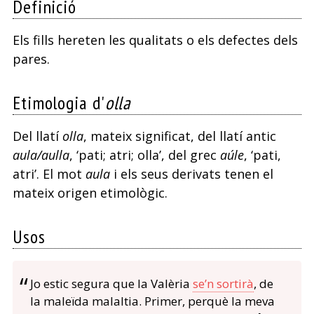
Definició
s
Els fills hereten les qualitats o els defectes dels
n
pares.
Etimologia d'
olla
Del llatí
olla
, mateix significat, del llatí antic
aula/aulla
, ‘pati; atri; olla’, del grec
aúle
, ‘pati,
atri’. El mot
aula
i els seus derivats tenen el
mateix origen etimològic.
Usos
Jo estic segura que la Valèria
se’n sortirà
, de
la maleïda malaltia. Primer, perquè la meva