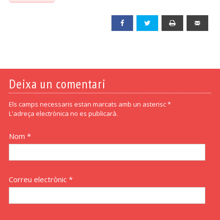
Facebook
Twitter
Print
Emai
Deixa un comentari
Els camps necessaris estan marcats amb un asterisc *
L'adreça electrònica no es publicarà.
Nom *
Correu electrònic *