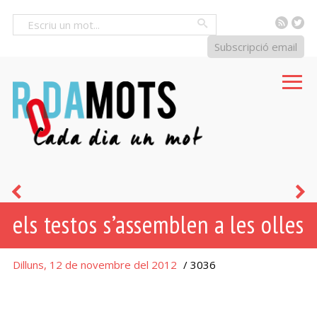
RSS
Tw
Cercar
Subscripció email
hoste
q
els testos s’assemblen a les olles
-
ol
essa
r
Dilluns, 12 de novembre del 2012
/ 3036
e
d