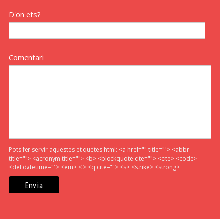
D'on ets?
Comentari
Pots fer servir aquestes etiquetes html:
<a href="" title=""> <abbr
title=""> <acronym title=""> <b> <blockquote cite=""> <cite> <code>
<del datetime=""> <em> <i> <q cite=""> <s> <strike> <strong>