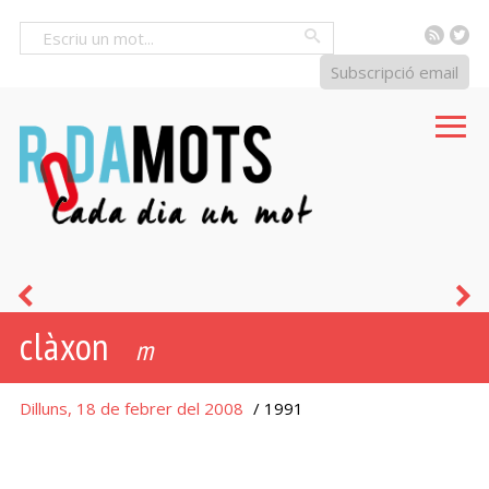
RSS
Tw
Cercar
Subscripció email
dònut
a
clàxon
m
Dilluns, 18 de febrer del 2008
/ 1991