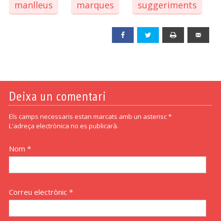
manlleus
marques
suggeriments
Facebook
Twitter
Print
Emai
Deixa un comentari
Els camps necessaris estan marcats amb un asterisc *
L'adreça electrònica no es publicarà.
Nom *
Correu electrònic *