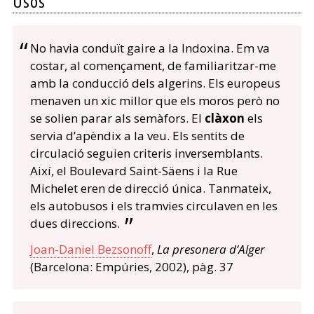
Usos
No havia conduït gaire a la Indoxina. Em va
costar, al començament, de familiaritzar-me
amb la conducció dels algerins. Els europeus
menaven un xic millor que els moros però no
se solien parar als semàfors. El
clàxon
els
servia d’apèndix a la veu. Els sentits de
circulació seguien criteris inversemblants.
Així, el Boulevard Saint-Säens i la Rue
Michelet eren de direcció única. Tanmateix,
els autobusos i els tramvies circulaven en les
dues direccions.
Joan-Daniel Bezsonoff
,
La presonera d’Alger
(Barcelona: Empúries, 2002), pàg. 37