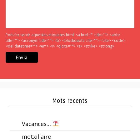
Pots fer servir aquestes etiquetes html:
<a href="" title=""> <abbr
title=""> <acronym title=""> <b> <blockquote cite=""> <cite> <code>
<del datetime=""> <em> <i> <q cite=""> <s> <strike> <strong>
Mots recents
Vacances…
motxillaire