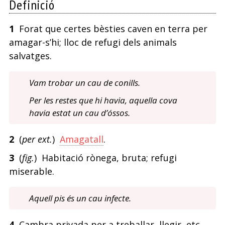
Definició
1
Forat que certes bèsties caven en terra per
amagar-s’hi; lloc de refugi dels animals
salvatges.
Vam trobar un cau de conills.
Per les restes que hi havia, aquella cova
havia estat un cau d’óssos.
2
(
per ext.
)
Amagatall
.
3
(
fig.
) Habitació rònega, bruta; refugi
miserable.
Aquell pis és un cau infecte.
4
Cambra privada per a treballar, llegir, etc.