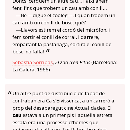
Doncs, cerquem un altre cau… I així anem
fent, fins que trobem un cau amb conill…
—Bé —digué el zoòleg—. I quan trobem un
cau amb un conill de bosc, què?
—Llavors estirem el cordó del micròfon, i
fem sortir el conill de corral. I darrere,
empaitant la pastanaga, sortirà el conill de
bosc: no falla!
Sebastià Sorribas
,
El zoo d’en Pitus
(Barcelona:
La Galera, 1966)
Un altre punt de distribució de tabac de
contraban era Ca s’Eivissenca, a un carreró a
prop del desaparegut cine Actualidades. El
cau
estava a un primer pis i aquella estreta
escala era una processó d’homes que
pujaven i davallaven. Tot Palma ho sabia,