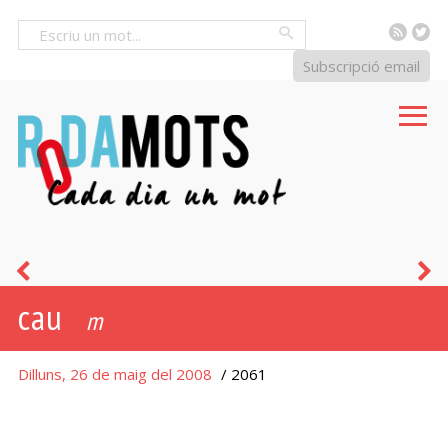
RSS
Tw
Cercar
Subscripció email
a
p
cau
pas
-
m
de
a
Dilluns, 26 de maig del 2008
/ 2061
tortuga