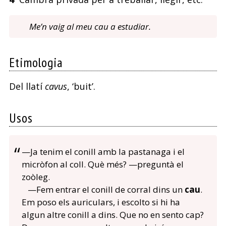
Me’n vaig al meu cau a estudiar.
Etimologia
Del llatí
cavus
, ‘buit’.
Usos
—Ja tenim el conill amb la pastanaga i el
micròfon al coll. Què més? —preguntà el
zoòleg.
—Fem entrar el conill de corral dins un
cau
.
Em poso els auriculars, i escolto si hi ha
algun altre conill a dins. Que no en sento cap?