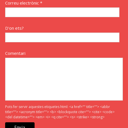
Correu electrònic *
D'on ets?
Comentari
Pots fer servir aquestes etiquetes html:
<a href="" title=""> <abbr
title=""> <acronym title=""> <b> <blockquote cite=""> <cite> <code>
<del datetime=""> <em> <i> <q cite=""> <s> <strike> <strong>