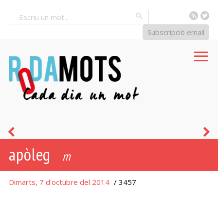
RSS
Tw
Cercar
Subscripció email
enigma
f
apòleg
m
Dimarts, 7 d'octubre del 2014
/ 3457