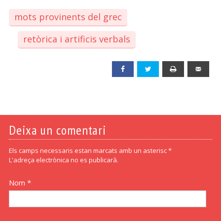
mots provinents del grec
retòrica i artificis verbals
Facebook
Twitter
Print
Emai
Deixa un comentari
Els camps necessaris estan marcats amb un asterisc *
L'adreça electrònica no es publicarà.
Nom *