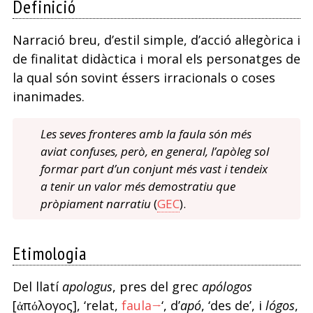
Definició
Narració breu, d’estil simple, d’acció al·legòrica i
de finalitat didàctica i moral els personatges de
la qual són sovint éssers irracionals o coses
inanimades.
Les seves fronteres amb la faula són més
aviat confuses, però, en general, l’apòleg sol
formar part d’un conjunt més vast i tendeix
a tenir un valor més demostratiu que
pròpiament narratiu
(
GEC
).
Etimologia
Del llatí
apologus
, pres del grec
apólogos
[ἀπόλογος], ‘relat,
faula→
‘, d’
apó
, ‘des de’, i
lógos
,