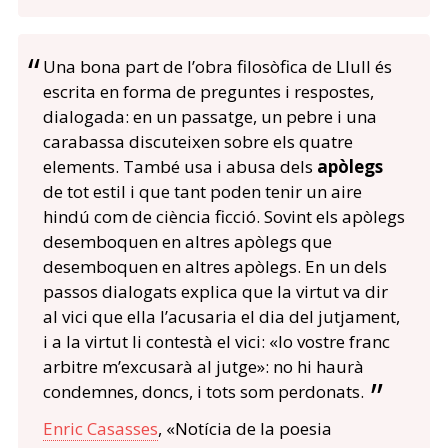
Una bona part de l’obra filosòfica de Llull és
escrita en forma de preguntes i respostes,
dialogada: en un passatge, un pebre i una
carabassa discuteixen sobre els quatre
elements. També usa i abusa dels
apòlegs
de tot estil i que tant poden tenir un aire
hindú com de ciència ficció. Sovint els apòlegs
desemboquen en altres apòlegs que
desemboquen en altres apòlegs. En un dels
passos dialogats explica que la virtut va dir
al vici que ella l’acusaria el dia del jutjament,
i a la virtut li contestà el vici: «lo vostre franc
arbitre m’excusarà al jutge»: no hi haurà
condemnes, doncs, i tots som perdonats.
Enric Casasses
, «Notícia de la poesia