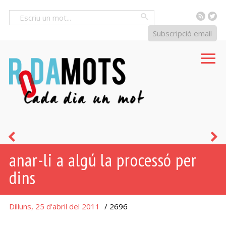
RSS
Tw
Cercar
Subscripció email
ser
ll
anar-li a algú la processó per
un
dins
Judes
Dilluns, 25 d'abril del 2011
/ 2696