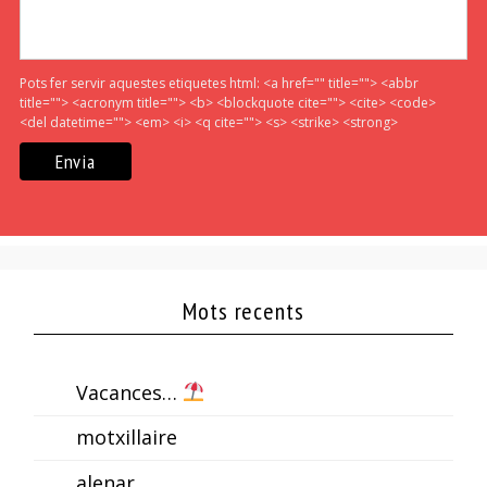
Pots fer servir aquestes etiquetes html:
<a href="" title=""> <abbr
title=""> <acronym title=""> <b> <blockquote cite=""> <cite> <code>
<del datetime=""> <em> <i> <q cite=""> <s> <strike> <strong>
Mots recents
Vacances…
motxillaire
alenar