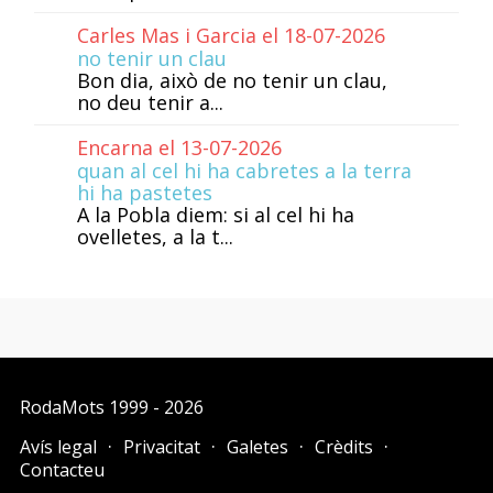
Carles Mas i Garcia el 18-07-2026
no tenir un clau
Bon dia, això de no tenir un clau,
no deu tenir a...
Encarna el 13-07-2026
quan al cel hi ha cabretes a la terra
hi ha pastetes
A la Pobla diem: si al cel hi ha
ovelletes, a la t...
RodaMots
1999 - 2026
Avís legal
Privacitat
Galetes
Crèdits
Contacteu