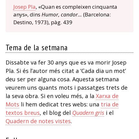
Josep Pla
, «Quan es compleixen cinquanta
anys», dins
Humor, candor…
(Barcelona:
Destino, 1973), pàg. 439
Tema de la setmana
Dissabte va fer 30 anys que es va morir Josep
Pla. Si és l’autor més citat a ‘Cada dia un mot’
deu ser per alguna cosa. Aquesta setmana
veurem uns quants mots i passatges trets de
la seva obra. Si en voleu més, a la
Xarxa de
Mots
li hem dedicat tres webs: una
tria de
textos breus
, el blog del
Quadern gris
i el
Quadern de notes vistes
.