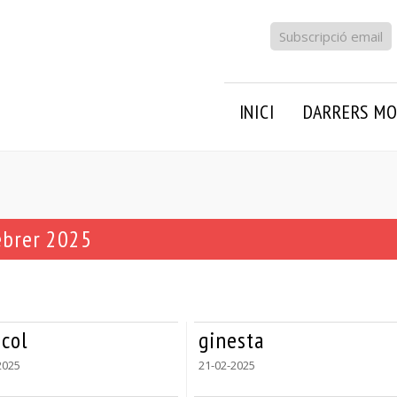
Subscripció email
INICI
DARRERS MO
ebrer 2025
icol
ginesta
2025
21-02-2025