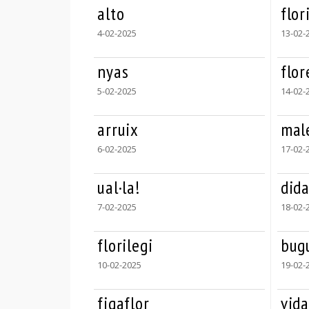
alto
flor
4-02-2025
13-02-
nyas
flor
5-02-2025
14-02-
arruix
mal
6-02-2025
17-02-
ual·la!
dida
7-02-2025
18-02-
florilegi
bugu
10-02-2025
19-02-
figaflor
vid