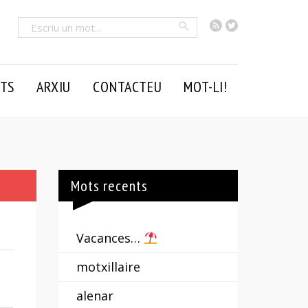
RSS
Twitter
Cercar
TS
ARXIU
CONTACTEU
MOT-LI!
Mots recents
Vacances…
motxillaire
alenar