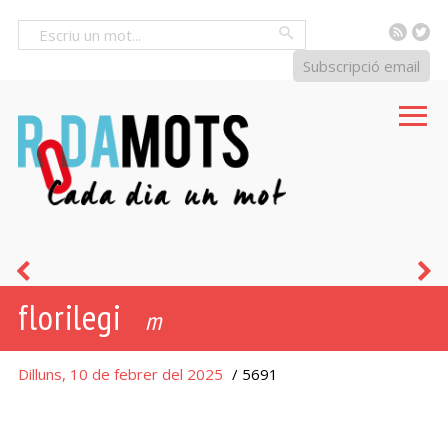
RSS
Tw
Cercar
Subscripció email
ual·la!
f
florilegi
m
Dilluns, 10 de febrer del 2025
/ 5691