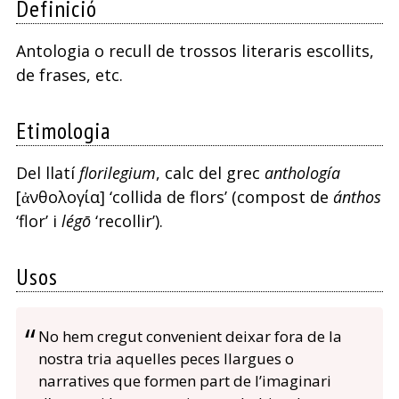
Definició
Antologia o recull de trossos literaris escollits,
de frases, etc.
Etimologia
Del llatí
florilegium
, calc del grec
anthología
[ἀνθολογία] ‘collida de flors’ (compost de
ánthos
‘flor’ i
légō
‘recollir’).
Usos
No hem cregut convenient deixar fora de la
nostra tria aquelles peces llargues o
narratives que formen part de l’imaginari