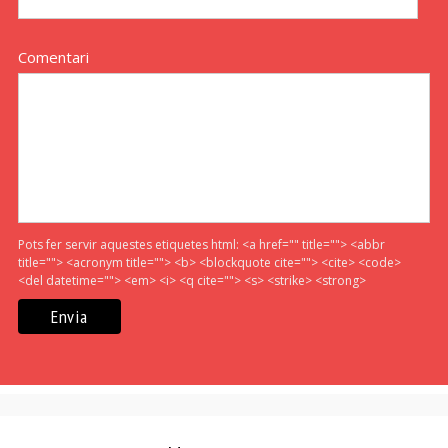
Comentari
Pots fer servir aquestes etiquetes html:
<a href="" title=""> <abbr
title=""> <acronym title=""> <b> <blockquote cite=""> <cite> <code>
<del datetime=""> <em> <i> <q cite=""> <s> <strike> <strong>