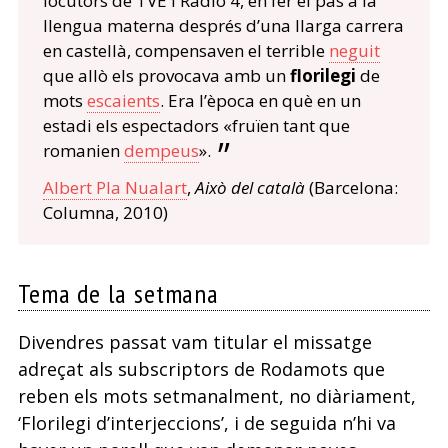
locutors de TVE i Ràdio 4, en fer el pas a la
llengua materna després d’una llarga carrera
en castellà, compensaven el terrible
neguit
que allò els provocava amb un
florilegi
de
mots
escaients
. Era l’època en què en un
estadi els espectadors «fruïen tant que
romanien
dempeus
».
Albert Pla Nualart
,
Això del català
(Barcelona:
Columna, 2010)
Tema de la setmana
Divendres passat vam titular el missatge
adreçat als subscriptors de Rodamots que
reben els mots setmanalment, no diàriament,
‘Florilegi d’interjeccions’, i de seguida n’hi va