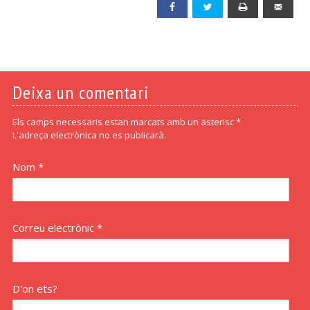
Facebook
Twitter
Print
Emai
Deixa un comentari
Els camps necessaris estan marcats amb un asterisc *
L'adreça electrònica no es publicarà.
Nom *
Correu electrònic *
D'on ets?