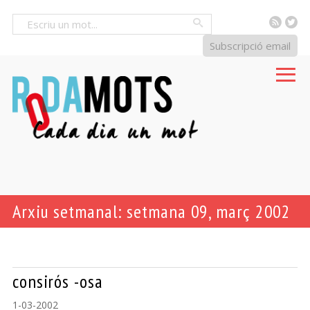
RSS
Tw
Cercar
Subscripció email
Arxiu setmanal: setmana 09, març 2002
consirós -osa
1-03-2002