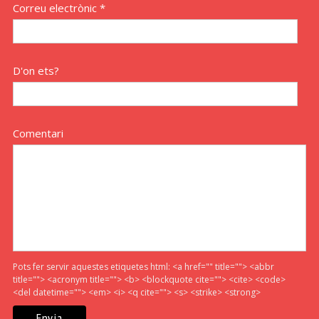
Correu electrònic *
D'on ets?
Comentari
Pots fer servir aquestes etiquetes html:
<a href="" title=""> <abbr
title=""> <acronym title=""> <b> <blockquote cite=""> <cite> <code>
<del datetime=""> <em> <i> <q cite=""> <s> <strike> <strong>