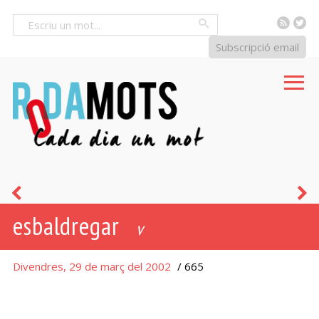
RSS
Tw
Cercar
Subscripció email
reguitzer
c
esbaldregar
-
v
era
Divendres, 29 de març del 2002
/ 665