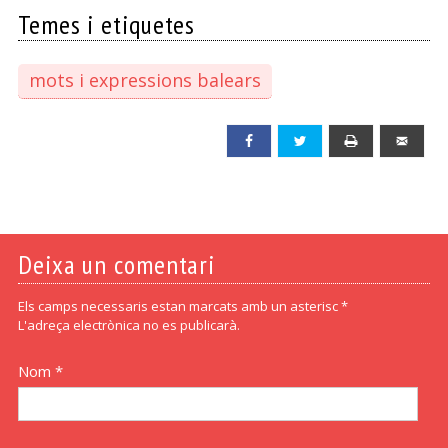
Temes i etiquetes
mots i expressions balears
Facebook
Twitter
Print
Emai
Deixa un comentari
Els camps necessaris estan marcats amb un asterisc *
L'adreça electrònica no es publicarà.
Nom *