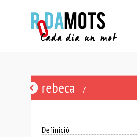
rebeca
galimaties
f
Definició