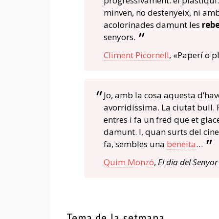
progressivament: el plastiquí. 
minven, no destenyeix, ni amb e
acolorinades damunt les
reb
senyors.
Climent Picornell
, «Paperí o p
Jo, amb la cosa aquesta d’ha
avorridíssima. La ciutat bull. 
entres i fa un fred que et gla
damunt. I, quan surts del cine
fa, sembles una
beneita
…
Quim Monzó
,
El dia del Senyor
Tema de la setmana