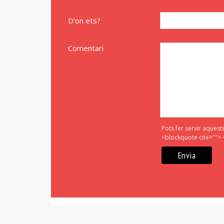
D'on ets?
Comentari
Pots fer servir aquest
<blockquote cite=""> 