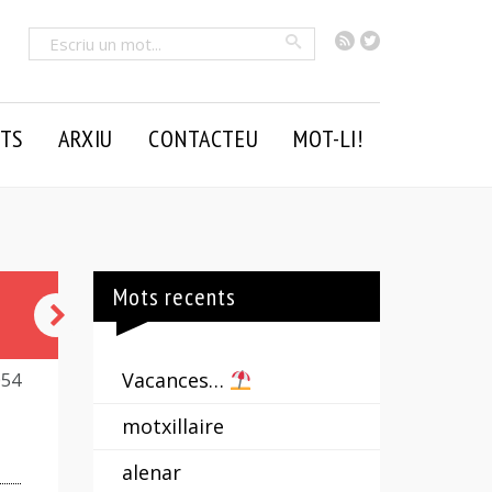
RSS
Twitter
Cercar
TS
ARXIU
CONTACTEU
MOT-LI!
Mots recents
mandarí
Vacances…
054
motxillaire
alenar