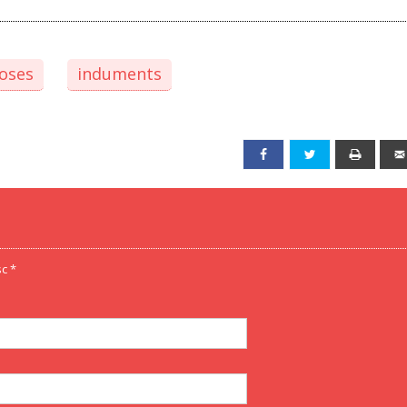
ioses
induments
Facebook
Twitter
Print
c *