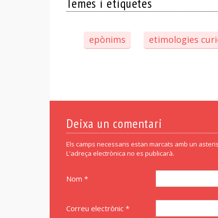
Temes i etiquetes
epònims
etimologies cur
Deixa un comentari
Els camps necessaris estan marcats amb un asteris
L'adreça electrònica no es publicarà.
Nom *
Correu electrònic *