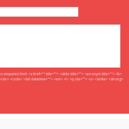
es etiquetes html:
<a href="" title=""> <abbr title=""> <acronym title=""> <b>
<cite> <code> <del datetime=""> <em> <i> <q cite=""> <s> <strike> <strong>