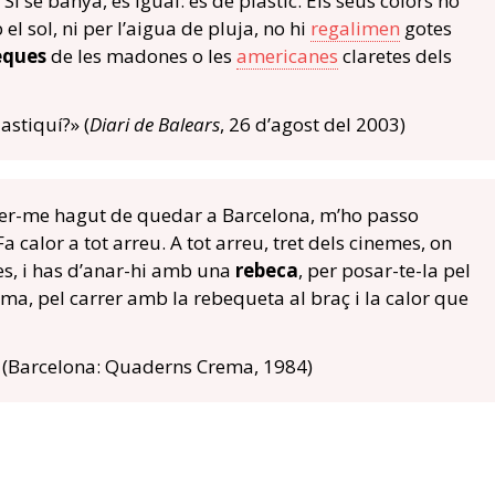
Si se banya, és igual: és de plàstic. Els seus colors no
l sol, ni per l’aigua de pluja, no hi
regalimen
gotes
eques
de les madones o les
americanes
claretes dels
lastiquí?» (
Diari de Balears
, 26 d’agost del 2003)
ver-me hagut de quedar a Barcelona, m’ho passo
Fa calor a tot arreu. A tot arreu, tret dels cinemes, on
ces, i has d’anar-hi amb una
rebeca
, per posar-te-la pel
ma, pel carrer amb la rebequeta al braç i la calor que
(Barcelona: Quaderns Crema, 1984)