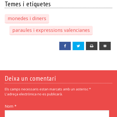
Temes i etiquetes
monedes i diners
paraules i expressions valencianes
Facebook
Twitter
Print
Emai
Deixa un comentari
Els camps necessaris estan marcats amb un asterisc *
L'adreça electrònica no es publicarà.
Nom *