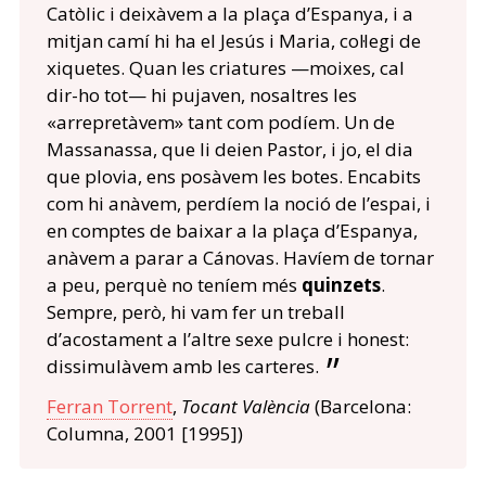
Catòlic i deixàvem a la plaça d’Espanya, i a
mitjan camí hi ha el Jesús i Maria, col·legi de
xiquetes. Quan les criatures —moixes, cal
dir-ho tot— hi pujaven, nosaltres les
«arrepretàvem» tant com podíem. Un de
Massanassa, que li deien Pastor, i jo, el dia
que plovia, ens posàvem les botes. Encabits
com hi anàvem, perdíem la noció de l’espai, i
en comptes de baixar a la plaça d’Espanya,
anàvem a parar a Cánovas. Havíem de tornar
a peu, perquè no teníem més
quinzets
.
Sempre, però, hi vam fer un treball
d’acostament a l’altre sexe pulcre i honest:
dissimulàvem amb les carteres.
Ferran Torrent
,
Tocant València
(Barcelona:
Columna, 2001 [1995])