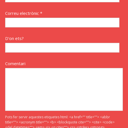
Correu electrònic *
D'on ets?
Comentari
Pots fer servir aquestes etiquetes html:
<a href="" title=""> <abbr
title=""> <acronym title=""> <b> <blockquote cite=""> <cite> <code>
<del datetime=""> <em> <i> <q cite=""> <s> <strike> <strong>