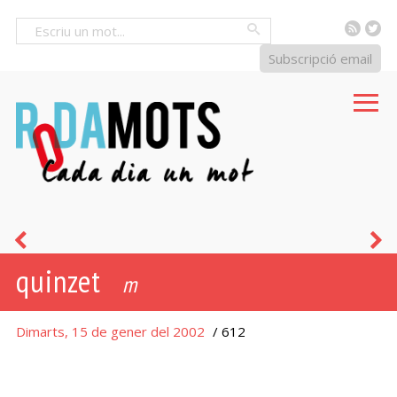
RSS
Tw
Cercar
Subscripció email
cèntim
d
quinzet
m
Dimarts, 15 de gener del 2002
/ 612