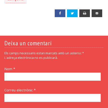
Facebook
Twitter
Print
Emai
Deixa un comentari
Els camps necessaris estan marcats amb un asterisc *
L'adreça electrònica no es publicarà.
Nom *
Correu electrònic *