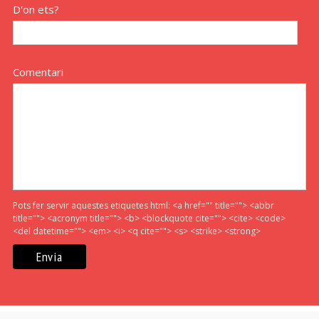
D'on ets?
Comentari
Pots fer servir aquestes etiquetes html:
<a href="" title=""> <abbr
title=""> <acronym title=""> <b> <blockquote cite=""> <cite> <code>
<del datetime=""> <em> <i> <q cite=""> <s> <strike> <strong>