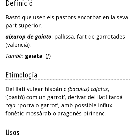
Definició
Bastó que usen els pastors encorbat en la seva
part superior.
aixarop de gaiato
: pallissa, fart de garrotades
(valencià).
També:
gaiata
(
f
)
Etimologia
Del llatí vulgar hispànic
(baculus) cajatus
,
‘(bastó) com un garrot’, derivat del llatí tardà
caja
, ‘porra o garrot’, amb possible influx
fonètic mossàrab o aragonès pirinenc.
Usos