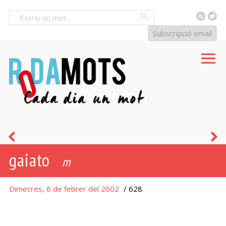
RSS
Tw
Cercar
Subscripció email
a
c
gaiato
dojo
m
Dimecres, 6 de febrer del 2002
/ 628