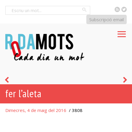
RSS
Tw
Cercar
Subscripció email
amor
p
fer l’aleta
cortès
Dimecres, 4 de maig del 2016
/ 3808