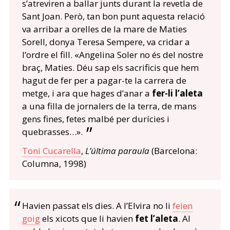
s’atreviren a ballar junts durant la revetla de
Sant Joan. Però, tan bon punt aquesta relació
va arribar a orelles de la mare de Maties
Sorell, donya Teresa Sempere, va cridar a
l’ordre el fill. «Angelina Soler no és del nostre
braç, Maties. Déu sap els sacrificis que hem
hagut de fer per a pagar-te la carrera de
metge, i ara que hages d’anar a
fer-li l’aleta
a una filla de jornalers de la terra, de mans
gens fines, fetes malbé per durícies i
quebrasses…».
Toni Cucarella
,
L’última paraula
(Barcelona:
Columna, 1998)
Havien passat els dies. A l’Elvira no li
feien
goig
els xicots que li havien
fet l’aleta
. Al