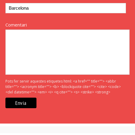
Comentari
Pots fer servir aquestes etiquetes html:
<a href="" title=""> <abbr
title=""> <acronym title=""> <b> <blockquote cite=""> <cite> <code>
<del datetime=""> <em> <i> <q cite=""> <s> <strike> <strong>