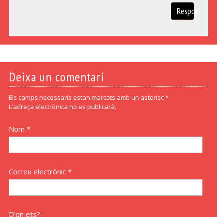
Respon
Deixa un comentari
Els camps necessaris estan marcats amb un asterisc *
L'adreça electrònica no es publicarà.
Nom *
Correu electrònic *
D'on ets?