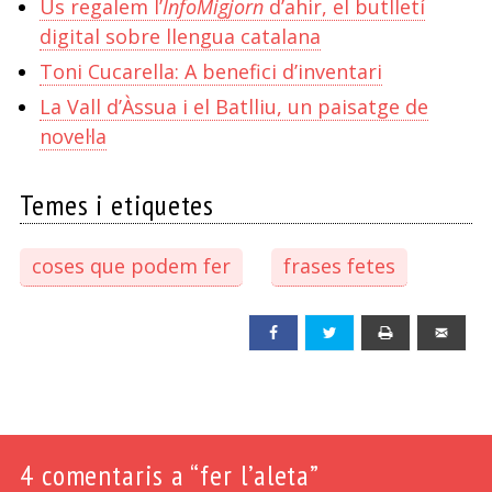
Us regalem l’
InfoMigjorn
d’ahir, el butlletí
digital sobre llengua catalana
Toni Cucarella: A benefici d’inventari
La Vall d’Àssua i el Batlliu, un paisatge de
novel·la
Temes i etiquetes
coses que podem fer
frases fetes
Facebook
Twitter
Print
Emai
4
comentaris a “fer l’aleta”