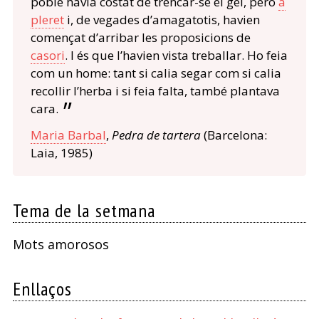
poble havia costat de trencar-se el gel, però
a
pleret
i, de vegades d’amagatotis, havien
començat d’arribar les proposicions de
casori
. I és que l’havien vista treballar. Ho feia
com un home: tant si calia segar com si calia
recollir l’herba i si feia falta, també plantava
cara.
Maria Barbal
,
Pedra de tartera
(Barcelona:
Laia, 1985)
Tema de la setmana
Mots amorosos
Enllaços