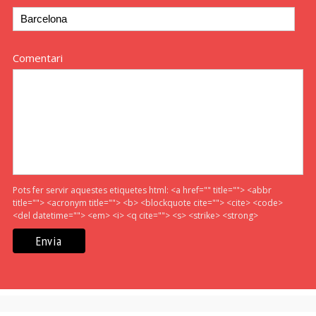
Comentari
Pots fer servir aquestes etiquetes html:
<a href="" title=""> <abbr
title=""> <acronym title=""> <b> <blockquote cite=""> <cite> <code>
<del datetime=""> <em> <i> <q cite=""> <s> <strike> <strong>