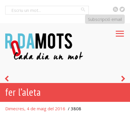
RSS
Tw
Cercar
Subscripció email
amor
p
fer l’aleta
cortès
Dimecres, 4 de maig del 2016
/ 3808