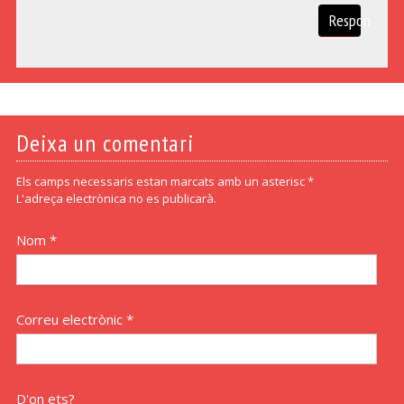
Respon
Deixa un comentari
Els camps necessaris estan marcats amb un asterisc *
L'adreça electrònica no es publicarà.
Nom *
Correu electrònic *
D'on ets?