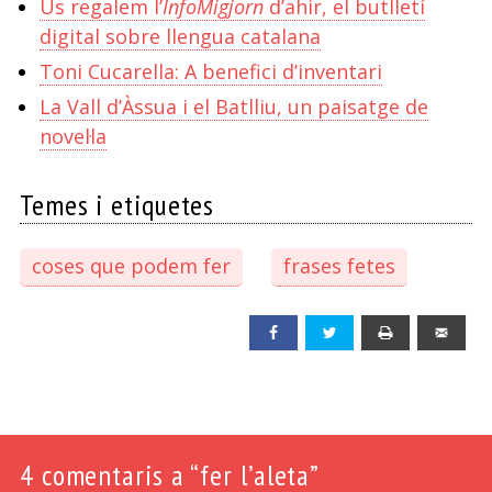
Us regalem l’
InfoMigjorn
d’ahir, el butlletí
digital sobre llengua catalana
Toni Cucarella: A benefici d’inventari
La Vall d’Àssua i el Batlliu, un paisatge de
novel·la
Temes i etiquetes
coses que podem fer
frases fetes
Facebook
Twitter
Print
Emai
4
comentaris a “fer l’aleta”