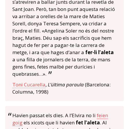
s’atreviren a ballar junts durant la revetla de
Sant Joan. Però, tan bon punt aquesta relació
va arribar a orelles de la mare de Maties
Sorell, donya Teresa Sempere, va cridar a
l’ordre el fill. «Angelina Soler no és del nostre
braç, Maties. Déu sap els sacrificis que hem
hagut de fer per a pagar-te la carrera de
metge, i ara que hages d’anar a
fer-li l’aleta
a una filla de jornalers de la terra, de mans
gens fines, fetes malbé per durícies i
quebrasses…».
Toni Cucarella
,
L’última paraula
(Barcelona:
Columna, 1998)
Havien passat els dies. A l’Elvira no li
feien
goig
els xicots que li havien
fet l’aleta
. Al