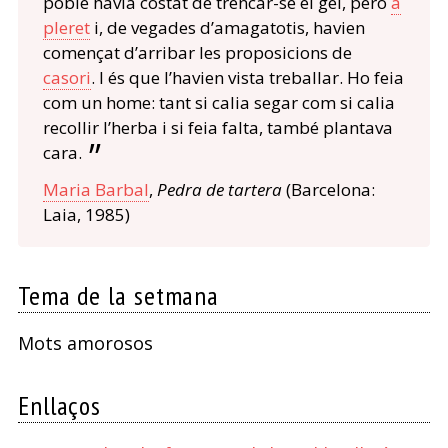
poble havia costat de trencar-se el gel, però
a
pleret
i, de vegades d’amagatotis, havien
començat d’arribar les proposicions de
casori
. I és que l’havien vista treballar. Ho feia
com un home: tant si calia segar com si calia
recollir l’herba i si feia falta, també plantava
cara.
Maria Barbal
,
Pedra de tartera
(Barcelona:
Laia, 1985)
Tema de la setmana
Mots amorosos
Enllaços