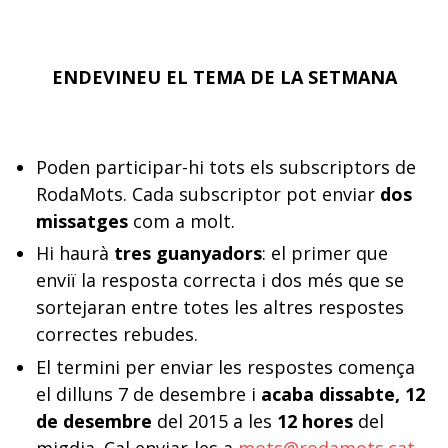
ENDEVINEU EL TEMA DE LA SETMANA
Poden participar-hi tots els subscriptors de
RodaMots. Cada subscriptor pot enviar
dos
missatges
com a molt.
Hi haurà
tres guanyadors
: el primer que
enviï la resposta correcta i dos més que se
sortejaran entre totes les altres respostes
correctes rebudes.
El termini per enviar les respostes comença
el dilluns 7 de desembre i
acaba dissabte, 12
de desembre
del 2015 a les
12 hores
del
migdia. Cal enviar-les a
mots@rodamots.cat
.