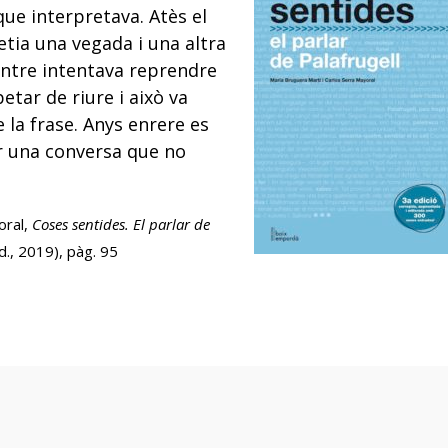
 que interpretava. Atès el
etia una vegada i una altra
entre intentava reprendre
petar de riure i això va
 la frase. Anys enrere es
r una conversa que no
oral,
Coses sentides. El parlar de
., 2019), pàg. 95