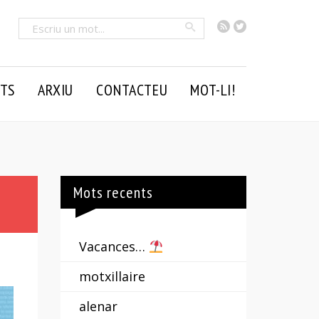
RSS
Twitter
Cercar
TS
ARXIU
CONTACTEU
MOT-LI!
Mots recents
Vacances…
motxillaire
alenar