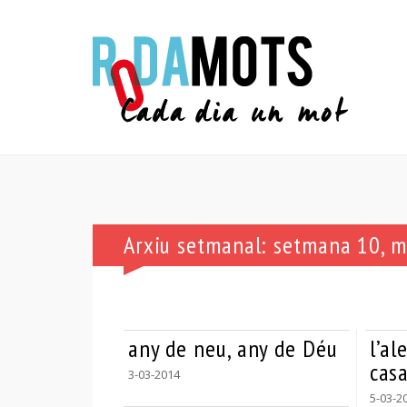
Arxiu setmanal: setmana 10, 
any de neu, any de Déu
l’al
cas
3-03-2014
5-03-2