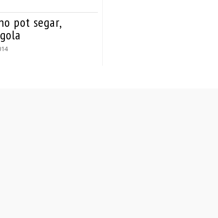
no pot segar,
igola
014