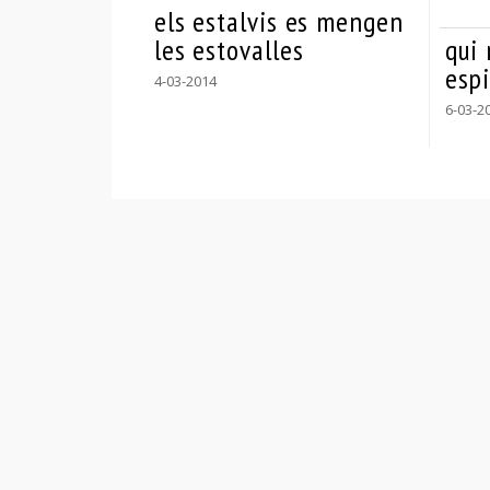
els estalvis es mengen
les estovalles
qui 
esp
4-03-2014
6-03-2