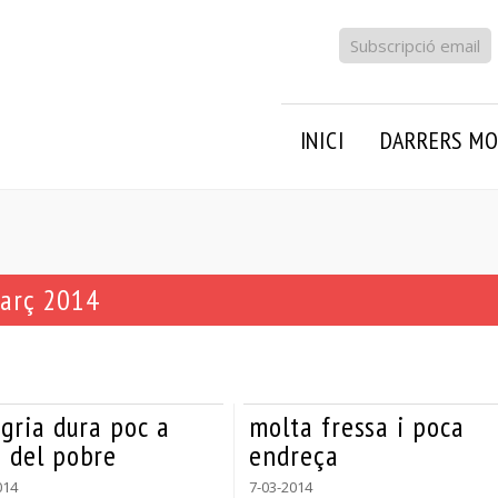
Subscripció email
INICI
DARRERS MO
març 2014
egria dura poc a
molta fressa i poca
a del pobre
endreça
014
7-03-2014