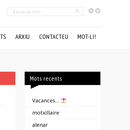
RSS
Twitter
Cercar
TS
ARXIU
CONTACTEU
MOT-LI!
Mots recents
Vacances…
motxillaire
alenar