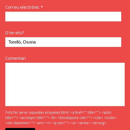
Correu electrònic *
D'on ets?
Comentari
Pots fer servir aquestes etiquetes html:
<a href="" title=""> <abbr
title=""> <acronym title=""> <b> <blockquote cite=""> <cite> <code>
<del datetime=""> <em> <i> <q cite=""> <s> <strike> <strong>