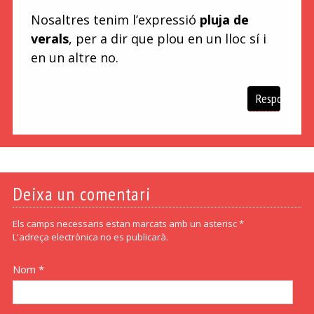
Nosaltres tenim l’expressió
pluja de
verals
, per a dir que plou en un lloc sí i
en un altre no.
Respon
Deixa un comentari
Els camps necessaris estan marcats amb un asterisc *
L'adreça electrònica no es publicarà.
Nom *