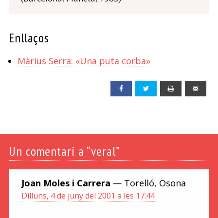
Enllaços
Màrius Serra: «Una puta corba»
Facebook
Twitter
Print
Emai
Un
comentari a “veral”
Joan Moles i Carrera
— Torelló, Osona
Dilluns, 4 de juny del 2001 a les 17:44