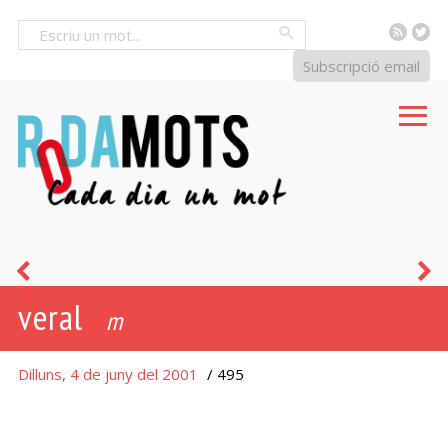
RSS
Tw
Cercar
Subscripció email
fer
b
veral
petar
m
la
Dilluns, 4 de juny del 2001
/ 495
xerrada