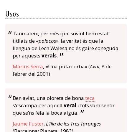
Usos
Tanmateix, per més que sovint hem estat
titllats de «
polacos
», la veritat és que la
llengua de Lech Walesa no és gaire coneguda
per aquests
verals
.
Màrius Serra
, «Una puta corba» (
Avui
, 8 de
febrer del 2001)
Ben aviat, una oloreta de bona
teca
s’escampà per aquell
veral
i tots vam sentir
que se’ns feia la boca aigua.
Jaume Fuster
,
L’Illa de les Tres Taronges
(Barcelona: Planeta, 1983)