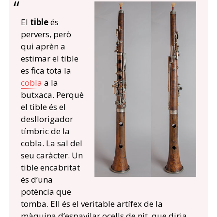
El
tible
és
pervers, però
qui aprèn a
estimar el tible
es fica tota la
cobla
a la
butxaca. Perquè
el tible és el
desllorigador
tímbric de la
cobla. La sal del
seu caràcter. Un
tible encabritat
és d’una
potència que
tomba. Ell és el veritable artífex de la
màquina d’espavilar ocells de nit, que diria