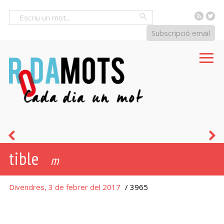
RSS
Tw
Cercar
Subscripció email
sardana
b
tible
revessa
m
Divendres, 3 de febrer del 2017
/ 3965