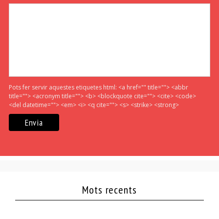
Pots fer servir aquestes etiquetes html:
<a href="" title=""> <abbr
title=""> <acronym title=""> <b> <blockquote cite=""> <cite> <code>
<del datetime=""> <em> <i> <q cite=""> <s> <strike> <strong>
Mots recents