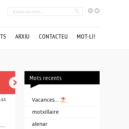
RSS
Twitter
Cercar
TS
ARXIU
CONTACTEU
MOT-LI!
Mots recents
tenir
el
Vacances…
544
cul
motxillaire
llogat
alenar