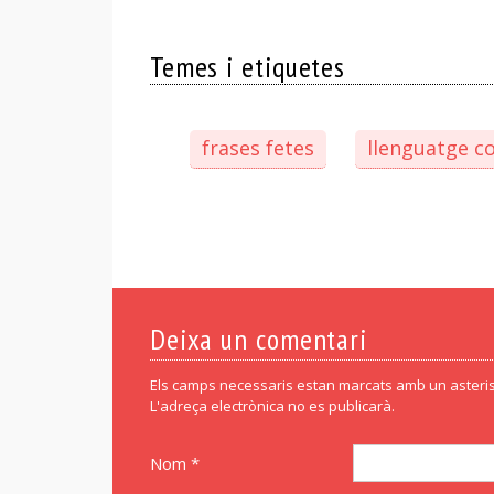
Temes i etiquetes
frases fetes
llenguatge col
Deixa un comentari
Els camps necessaris estan marcats amb un asteris
L'adreça electrònica no es publicarà.
Nom *