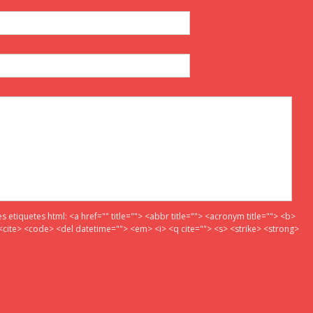
es etiquetes html:
<a href="" title=""> <abbr title=""> <acronym title=""> <b>
<cite> <code> <del datetime=""> <em> <i> <q cite=""> <s> <strike> <strong>