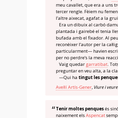
meu cavallet, que era a uns tr
tercer rengle. Fèiem nu femení
l’altre aixecat, agafat a la g
Era un dibuix al carbó damun
plantada i gairebé el tenia lle
bufada amb el fixador. Al peu
reconèixer l’autor per la cal·li
particularment— havien escrit
per no perdre’s la meva reacc
Vaig quedar
garratibat
. To
preguntar en veu alta, a la cl
—Qui ha
tingut les penque
Avel·lí Artís-Gener
,
Viure i veure
Tenir moltes penques
és sin
naixement els
Aspencat
semp