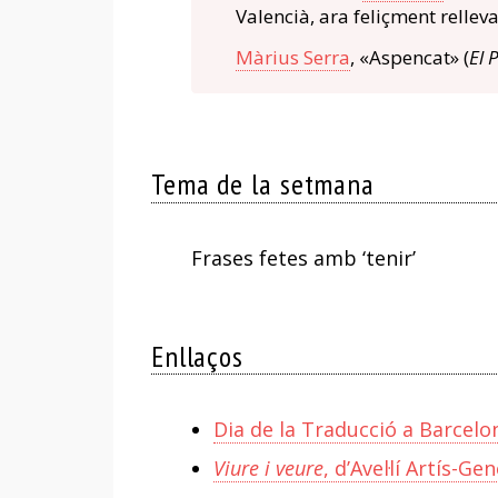
Valencià, ara feliçment rellev
Màrius Serra
, «Aspencat» (
El 
Tema de la setmana
Frases fetes amb ‘tenir’
Enllaços
Dia de la Traducció a Barce
Viure i veure
, d’Avel·lí Artís-G