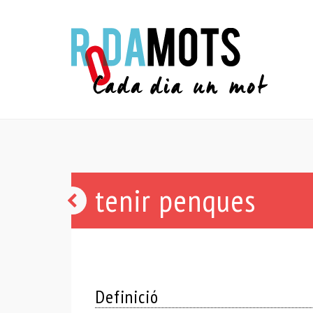
tenir penques
tenir
un
budell
buit
Definició