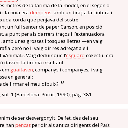
es metres de la tarima de la model, en el segon o
 i la noia era
dempeus
, amb un braç a la cintura i
ruixuda corda que penjava del sostre.
t un full sencer de paper Canson, en posició
st, a punt per als darrers traços i l’extenuadora
, amb unes grosses i tosques lletres —en vaig
grafia però no li vaig dir res adreçat a ell
 «Animal». Vaig deduir que l’
esguard
col·lectiu era
ió davant la broma insultant.
ts em
guaitaven
, companys i companyes, i vaig
asse en general:
s
de firmar el meu dibuix?
, vol. 1 (Barcelona: Pòrtic, 1990), pàg. 381
ònim de ser desvergonyit. De fet, des del seu
re han
pencat
per dir als antics dirigents del País