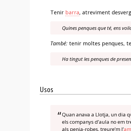
Tenir
barra
, atreviment desverg
Quines penques que té, ens volia
També:
tenir moltes penques, te
Ha tingut les penques de present
Usos
Quan anava a Llotja, un dia q
els companys d’aula no em trei
als penja-robes, treure’m l’
am