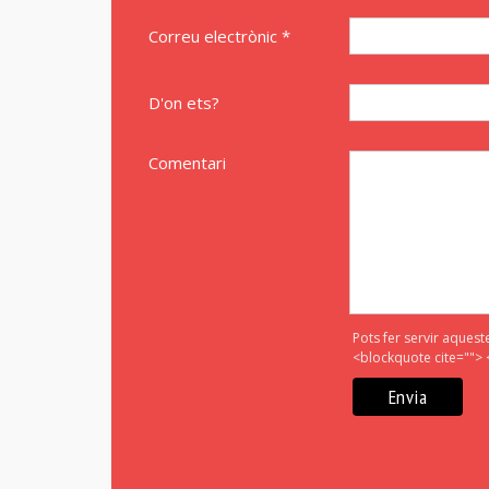
Correu electrònic *
D'on ets?
Comentari
Pots fer servir aquest
<blockquote cite=""> 