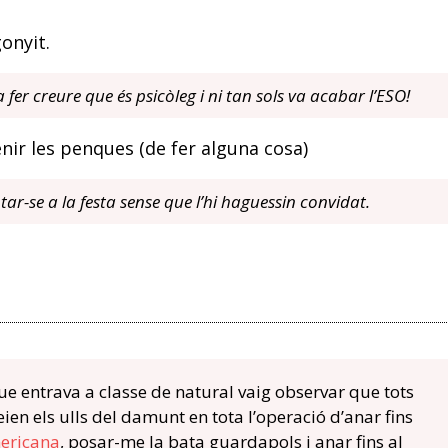
onyit.
 fer creure que és psicòleg i ni tan sols va acabar l’ESO!
nir les penques (de fer alguna cosa)
ar-se a la festa sense que l’hi haguessin convidat.
ue entrava a classe de natural vaig observar que tots
en els ulls del damunt en tota l’operació d’anar fins
ericana
, posar-me la bata guardapols i anar fins al