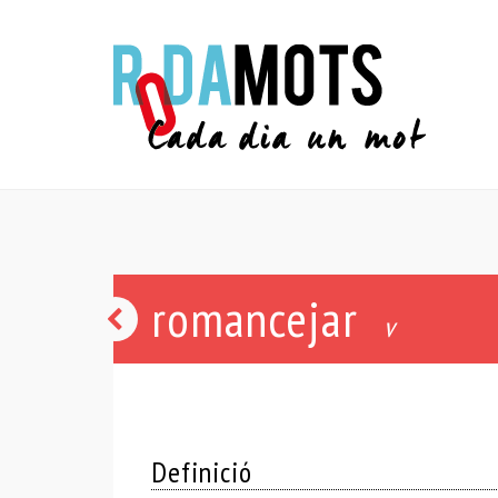
romancejar
arromançament
v
Definició