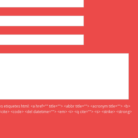
es etiquetes html:
<a href="" title=""> <abbr title=""> <acronym title=""> <b>
<cite> <code> <del datetime=""> <em> <i> <q cite=""> <s> <strike> <strong>