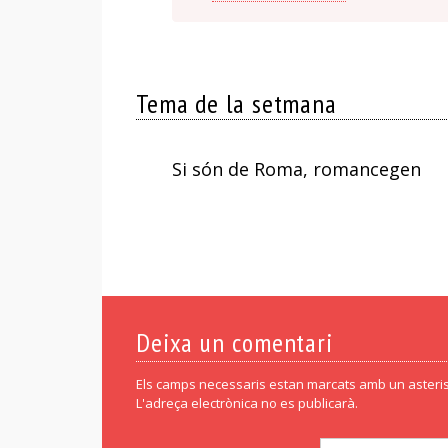
Tema de la setmana
Si són de Roma, romancegen
Deixa un comentari
Els camps necessaris estan marcats amb un asteris
L'adreça electrònica no es publicarà.