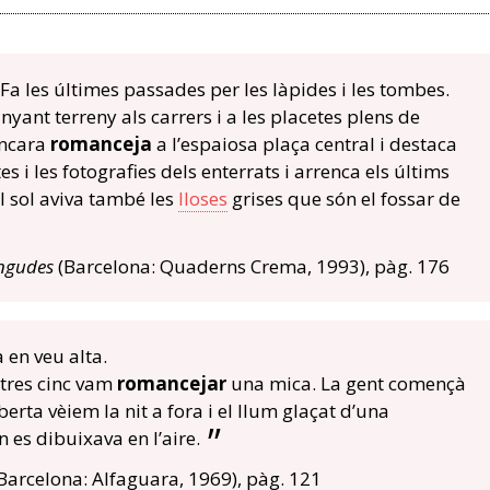
. Fa les últimes passades per les làpides i les tombes.
ant terreny als carrers i a les placetes plens de
encara
romanceja
a l’espaiosa plaça central i destaca
s i les fotografies dels enterrats i arrenca els últims
 El sol aviva també les
lloses
grises que són el fossar de
ingudes
(Barcelona: Quaderns Crema, 1993), pàg. 176
en veu alta.
tres cinc vam
romancejar
una mica. La gent començà
oberta vèiem la nit a fora i el llum glaçat d’una
n es dibuixava en l’aire.
Barcelona: Alfaguara, 1969), pàg. 121