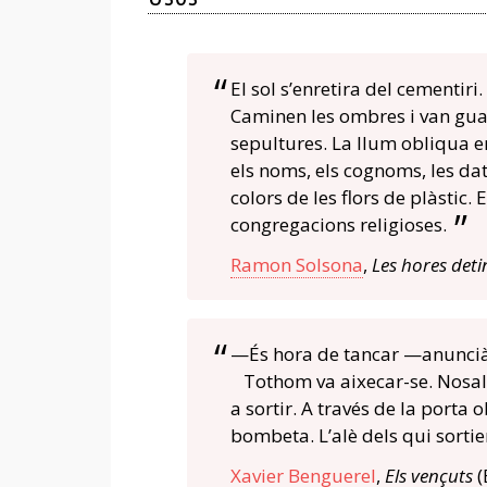
El sol s’enretira del cementiri
Caminen les ombres i van guany
sepultures. La llum obliqua 
els noms, els cognoms, les date
colors de les flors de plàstic.
congregacions religioses.
Ramon Solsona
,
Les hores det
—És hora de tancar —anuncià 
Tothom va aixecar-se. Nosal
a sortir. A través de la porta 
bombeta. L’alè dels qui sortie
Xavier Benguerel
,
Els vençuts
(