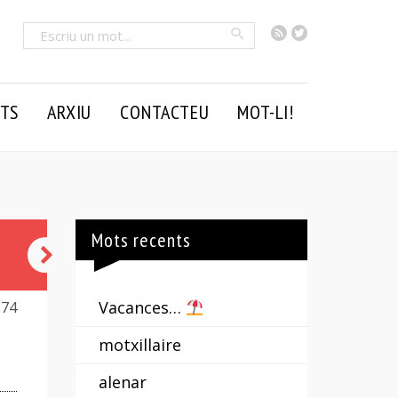
RSS
Twitter
Cercar
TS
ARXIU
CONTACTEU
MOT-LI!
Mots recents
romana
Vacances…
274
motxillaire
alenar