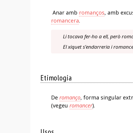
Anar amb
romanços
, amb excus
romancera
.
Li tocava fer-ho a ell, però ro
El xiquet s’endarreria i romance
Etimologia
De
romanço
, forma singular ex
(vegeu
romancer
).
Usos