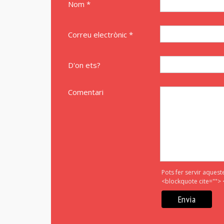
Nom *
Correu electrònic *
D'on ets?
Comentari
Pots fer servir aquest
<blockquote cite=""> 