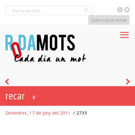
RSS
Tw
Cercar
Subscripció email
arter
c
recar
-
v
a
Divendres, 17 de juny del 2011
/ 2735