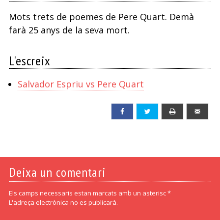
Mots trets de poemes de Pere Quart. Demà
farà 25 anys de la seva mort.
L'escreix
Salvador Espriu vs Pere Quart
Facebook
Twitter
Print
Emai
Deixa un comentari
Els camps necessaris estan marcats amb un asterisc *
L'adreça electrònica no es publicarà.