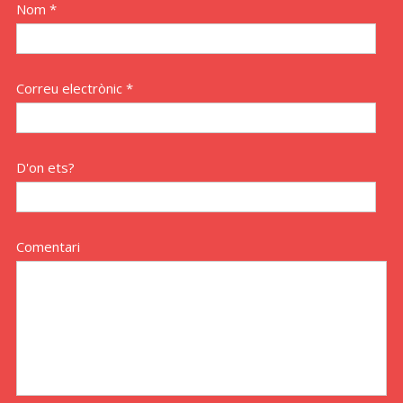
Nom *
Correu electrònic *
D'on ets?
Comentari