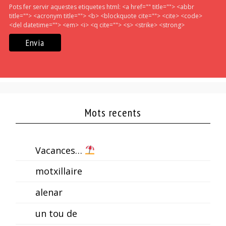
Pots fer servir aquestes etiquetes html:
<a href="" title=""> <abbr
title=""> <acronym title=""> <b> <blockquote cite=""> <cite> <code>
<del datetime=""> <em> <i> <q cite=""> <s> <strike> <strong>
Mots recents
Vacances…
motxillaire
alenar
un tou de