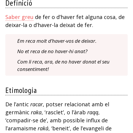
Definició
Saber greu
de fer o d’haver fet alguna cosa, de
deixar-la o d’haver-la deixat de fer.
Em reca molt d’haver-vos de deixar.
No et reca de no haver-hi anat?
Com li reca, ara, de no haver donat el seu
consentiment!
Etimologia
De l’antic
racar
, potser relacionat amb el
germànic
raka
, ‘rasclet’, o l’àrab
raqq
,
‘compadir-se de’, amb possible influx de
l’aramaisme
raká
, ‘beneit’, de l’evangeli de