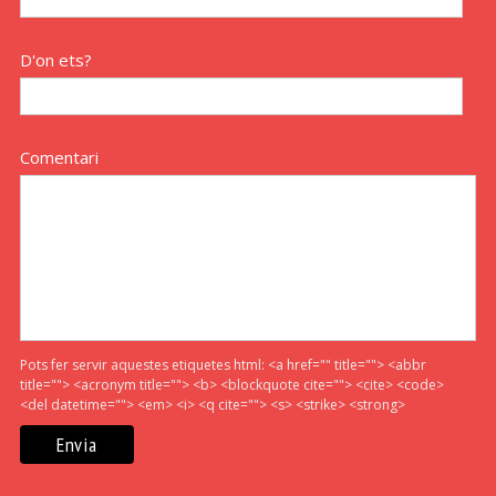
D'on ets?
Comentari
Pots fer servir aquestes etiquetes html:
<a href="" title=""> <abbr
title=""> <acronym title=""> <b> <blockquote cite=""> <cite> <code>
<del datetime=""> <em> <i> <q cite=""> <s> <strike> <strong>