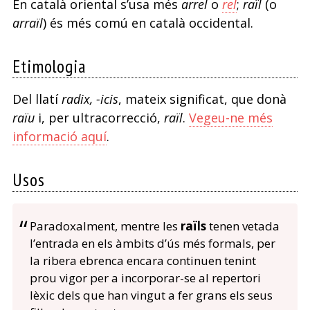
En català oriental s’usa més
arrel
o
rel
;
raïl
(o
arraïl
) és més comú en català occidental.
Etimologia
Del llatí
radix, -icis
, mateix significat, que donà
raïu
i, per ultracorrecció,
raïl
.
Vegeu-ne més
informació aquí
.
Usos
Paradoxalment, mentre les
raïls
tenen vetada
l’entrada en els àmbits d’ús més formals, per
la ribera ebrenca encara continuen tenint
prou vigor per a incorporar-se al repertori
lèxic dels que han vingut a fer grans els seus