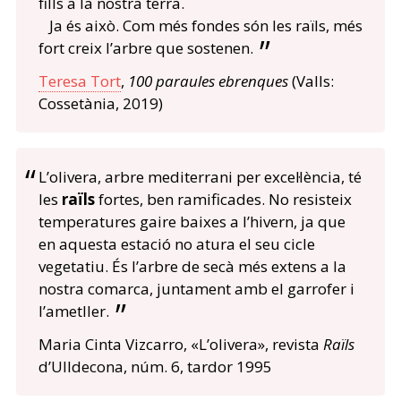
fills a la nostra terra.
Ja és això. Com més fondes són les raïls, més
fort creix l’arbre que sostenen.
Teresa Tort
,
100 paraules ebrenques
(Valls:
Cossetània, 2019)
L’olivera, arbre mediterrani per excel·lència, té
les
raïls
fortes, ben ramificades. No resisteix
temperatures gaire baixes a l’hivern, ja que
en aquesta estació no atura el seu cicle
vegetatiu. És l’arbre de secà més extens a la
nostra comarca, juntament amb el garrofer i
l’ametller.
Maria Cinta Vizcarro, «L’olivera», revista
Raïls
d’Ulldecona, núm. 6, tardor 1995