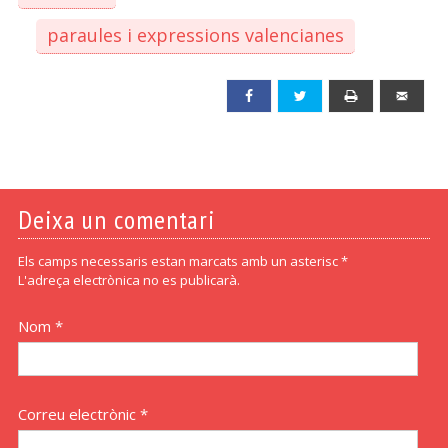
paraules i expressions valencianes
Facebook
Twitter
Print
Emai
Deixa un comentari
Els camps necessaris estan marcats amb un asterisc *
L'adreça electrònica no es publicarà.
Nom *
Correu electrònic *