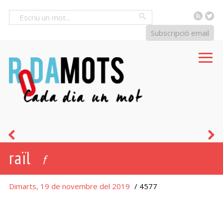
RSS
Tw
Cercar
Subscripció email
miquetaines
b
raïl
f
Dimarts, 19 de novembre del 2019
/ 4577