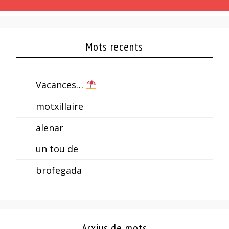
Mots recents
Vacances…
motxillaire
alenar
un tou de
brofegada
Arxius de mots