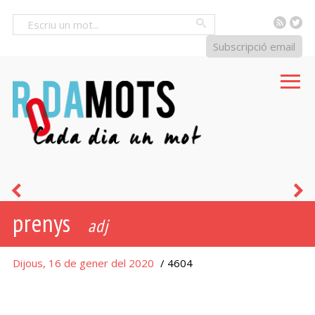
RSS
Tw
Cercar
Subscripció email
infantament
e
prenys
e
adj
e
Dijous, 16 de gener del 2020
/ 4604