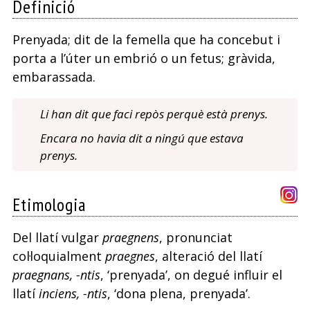
Definició
Prenyada; dit de la femella que ha concebut i
porta a l’úter un embrió o un fetus; gràvida,
embarassada.
Li han dit que faci repòs perquè està prenys.
Encara no havia dit a ningú que estava
prenys.
Etimologia
Del llatí vulgar
praegnens
, pronunciat
col·loquialment
praegnes
, alteració del llatí
praegnans, -ntis
, ‘prenyada’, on degué influir el
llatí
inciens, -ntis
, ‘dona plena, prenyada’.