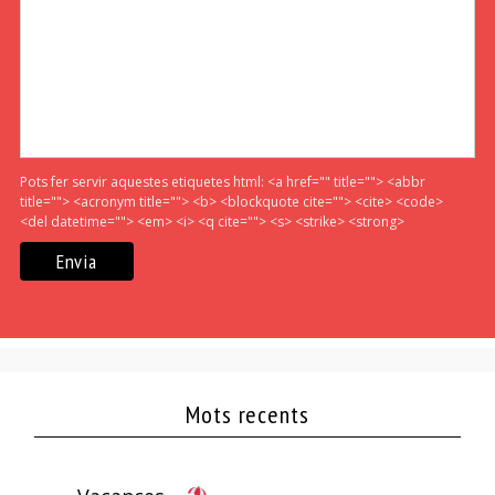
Pots fer servir aquestes etiquetes html:
<a href="" title=""> <abbr
title=""> <acronym title=""> <b> <blockquote cite=""> <cite> <code>
<del datetime=""> <em> <i> <q cite=""> <s> <strike> <strong>
Mots recents