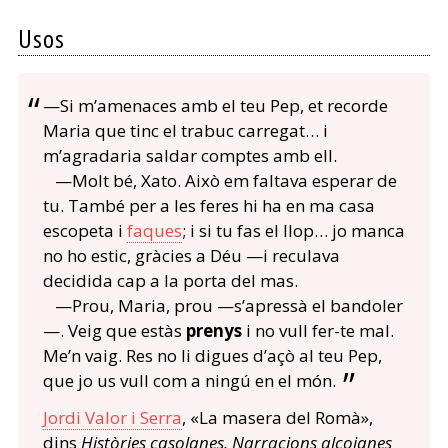
Usos
—Si m’amenaces amb el teu Pep, et recorde
Maria que tinc el trabuc carregat… i
m’agradaria saldar comptes amb ell.
—Molt bé, Xato. Això em faltava esperar de
tu. També per a les feres hi ha en ma casa
escopeta i
faques
; i si tu fas el llop… jo manca
no ho estic, gràcies a Déu —i reculava
decidida cap a la porta del mas.
—Prou, Maria, prou —s’apressà el bandoler
—. Veig que estàs
prenys
i no vull fer-te mal.
Me’n vaig. Res no li digues d’açò al teu Pep,
que jo us vull com a ningú en el món.
Jordi Valor i Serra
, «La masera del Romà»,
dins
Històries casolanes. Narracions alcoianes