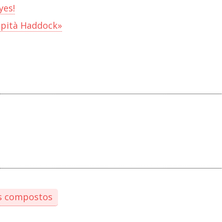
yes!
capità Haddock»
s compostos