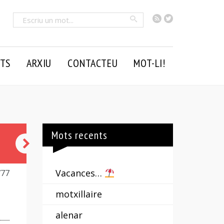
RSS
Twitter
Cercar
TS
ARXIU
CONTACTEU
MOT-LI!
Mots recents
llengut
-
Vacances…
777
uda
motxillaire
alenar