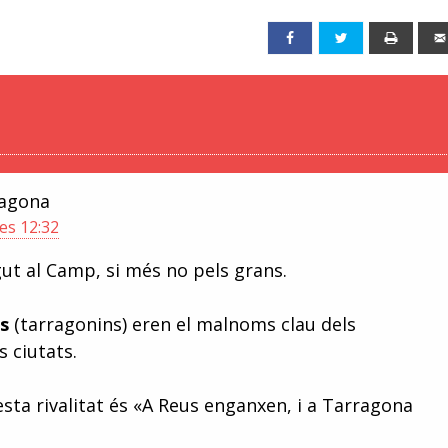
Facebook
Twitter
Print
agona
es 12:32
t al Camp, si més no pels grans.
s
(tarragonins) eren el malnoms clau dels
 ciutats.
sta rivalitat és «A Reus enganxen, i a Tarragona