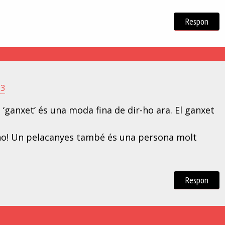
Respon
33
e ‘ganxet’ és una moda fina de dir-ho ara. El ganxet
-ho! Un pelacanyes també és una persona molt
Respon