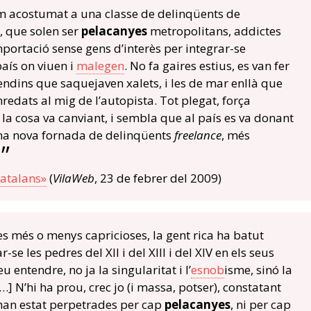
em acostumat a una classe de delinqüents de
, que solen ser
pelacanyes
metropolitans, addictes
ortació sense gens d’interès per integrar-se
país on viuen i
malegen
. No fa gaires estius, es van fer
dins que saquejaven xalets, i les de mar enllà que
redats al mig de l’autopista. Tot plegat, força
 la cosa va canviant, i sembla que al país es va donant
na nova fornada de delinqüents
freelance
, més
atalans»
(
VilaWeb
, 23 de febrer del 2009)
es més o menys capricioses, la gent rica ha batut
se les pedres del XII i del XIII i del XIV en els seus
u entendre, no ja la singularitat i l’
esnob
isme, sinó la
] N’hi ha prou, crec jo (i massa, potser), constatant
han estat perpetrades per cap
pelacanyes
, ni per cap