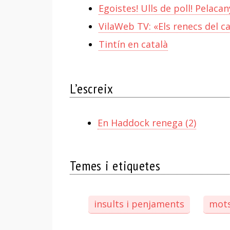
Egoistes! Ulls de poll! Pelacan
VilaWeb TV: «Els renecs del 
Tintín en català
L’escreix
En Haddock renega (2)
Temes i etiquetes
insults i penjaments
mot