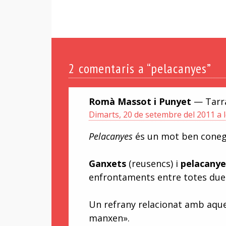
2
comentaris a “pelacanyes”
Romà Massot i Punyet
— Tarr
Dimarts, 20 de setembre del 2011 a l
Pelacanyes
és un mot ben conegu
Ganxets
(reusencs) i
pelacanye
enfrontaments entre totes dues
Un refrany relacionat amb aque
manxen».