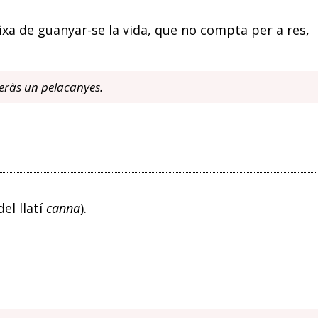
xa de guanyar-se la vida, que no compta per a res,
seràs un pelacanyes.
del llatí
canna
).