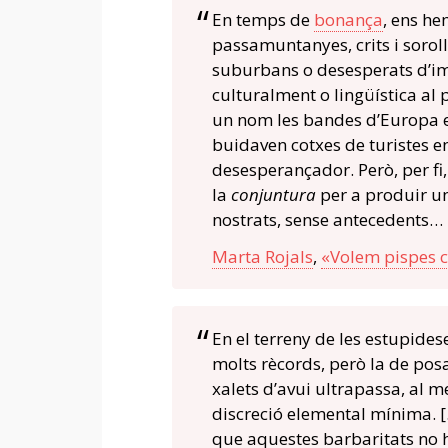
En temps de
bonança
, ens h
passamuntanyes, crits i soroll
suburbans o desesperats d’imp
culturalment o lingüística al 
un nom les bandes d’Europa en
buidaven cotxes de turistes en
desesperançador. Però, per fi,
la
conjuntura
per a produir u
nostrats, sense antecedents…
Marta Rojals
,
«Volem pispes c
En el terreny de les estupides
molts rècords, però la de posar-
xalets d’avui ultrapassa, al me
discreció elemental mínima. […
que aquestes barbaritats no 