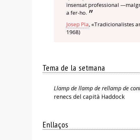
insensat professional —malgra
a fer-ho.
Josep Pla
, «Tradicionalistes a
1968)
Tema de la setmana
Llamp de llamp de rellamp de con
renecs del capità Haddock
Enllaços