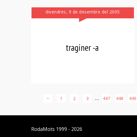
divendres, 9 de desembre del 2005
traginer -a
…
←
1
2
3
447
448
449
RodaMots
1999 - 2026