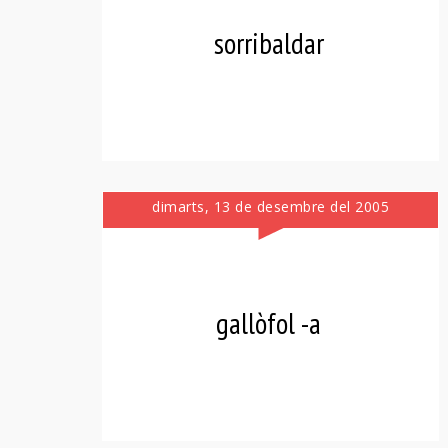
sorribaldar
dimarts, 13 de desembre del 2005
gallòfol -a