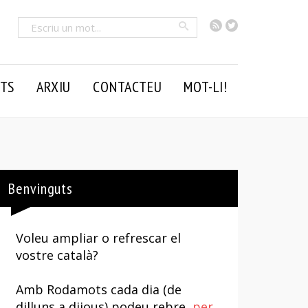
RSS
Twitter
Cercar
TS
ARXIU
CONTACTEU
MOT-LI!
Benvinguts
Voleu ampliar o refrescar el
vostre català?
Amb Rodamots cada dia (de
dilluns a dijous) podeu rebre,
per