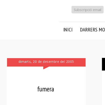
Subscripció email
INICI
DARRERS MO
dimarts, 20 de desembre del 2005
fumera