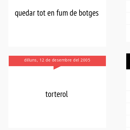
quedar tot en fum de botges
dilluns, 12 de desembre del 2005
torterol