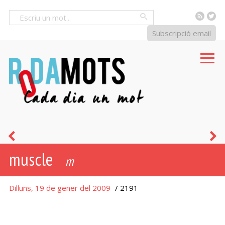
RSS
Tw
Cercar
Subscripció email
galta
m
muscle
m
Dilluns, 19 de gener del 2009
/ 2191