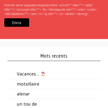
Pots fer servir aquestes etiquetes html:
<a href="" title=""> <abbr
title=""> <acronym title=""> <b> <blockquote cite=""> <cite> <code>
<del datetime=""> <em> <i> <q cite=""> <s> <strike> <strong>
Mots recents
Vacances…
motxillaire
alenar
un tou de