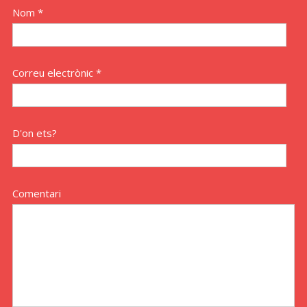
Nom *
Correu electrònic *
D'on ets?
Comentari