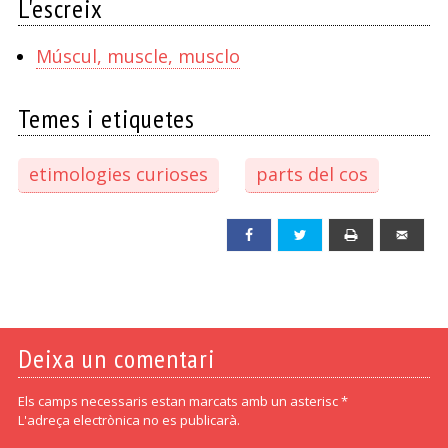
L'escreix
Múscul, muscle, musclo
Temes i etiquetes
etimologies curioses
parts del cos
Facebook
Twitter
Print
Emai
Deixa un comentari
Els camps necessaris estan marcats amb un asterisc *
L'adreça electrònica no es publicarà.