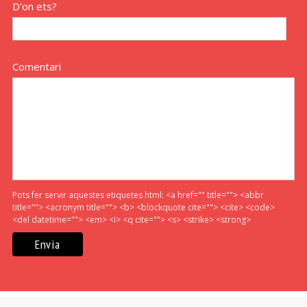
D'on ets?
Comentari
Pots fer servir aquestes etiquetes html:
<a href="" title=""> <abbr
title=""> <acronym title=""> <b> <blockquote cite=""> <cite> <code>
<del datetime=""> <em> <i> <q cite=""> <s> <strike> <strong>