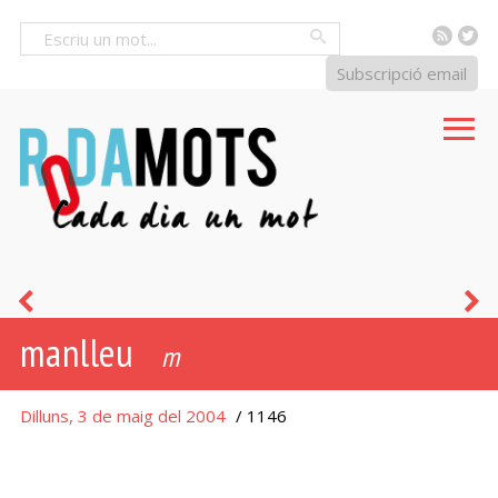
RSS
Tw
Cercar
Subscripció email
divan
ti
manlleu
m
Dilluns, 3 de maig del 2004
/ 1146