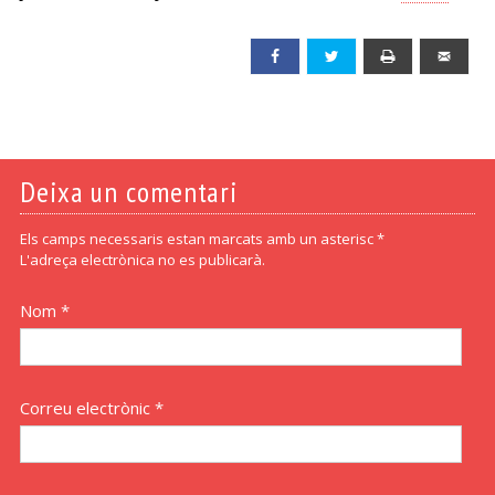
Facebook
Twitter
Print
Emai
Deixa un comentari
Els camps necessaris estan marcats amb un asterisc *
L'adreça electrònica no es publicarà.
Nom *
Correu electrònic *