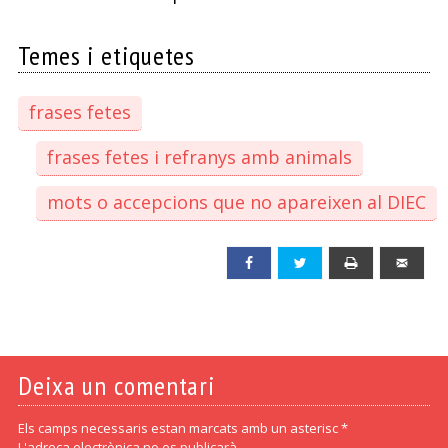
Temes i etiquetes
frases fetes
frases fetes i refranys amb animals
mots o accepcions que no apareixen al DIEC
Facebook
Twitter
Print
Emai
Deixa un comentari
Els camps necessaris estan marcats amb un asterisc *
L'adreça electrònica no es publicarà.