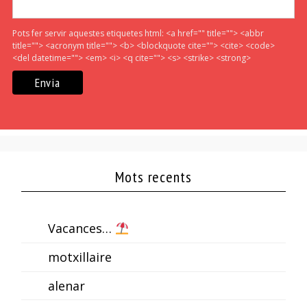
Pots fer servir aquestes etiquetes html:
<a href="" title=""> <abbr
title=""> <acronym title=""> <b> <blockquote cite=""> <cite> <code>
<del datetime=""> <em> <i> <q cite=""> <s> <strike> <strong>
Mots recents
Vacances…
motxillaire
alenar