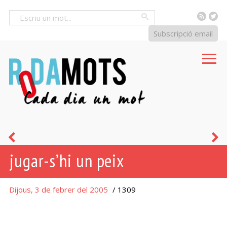
RSS
Tw
Cercar
Subscripció email
ser
e
jugar-s’hi un peix
un
c
peix
u
Dijous, 3 de febrer del 2005
/ 1309
que
p
es
a