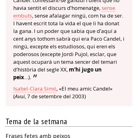
Candel: confessant-se gandul i dient que no
havia sentit el discurs d’homenatge,
sense
embuts
, sense afalagar ningú, com ha de ser.
I havent escrit tota la vida el que li ha donat
la gana. I un poder que sabia que d’aquí a
cent anys tothom sabrà qui era Paco Candel, i
ningú, excepte els estudiosos, qui eren els
poderosos (excepte Jordi Pujol, esclar, que
aquest ocuparà un tema sencer del temari
d’història del segle XX,
m’hi jugo un
peix
…).
Isabel-Clara Simó
, «El meu amic Candel»
(
Avui
, 7 de setembre del 2003)
Tema de la setmana
Frases fetes amb peixos