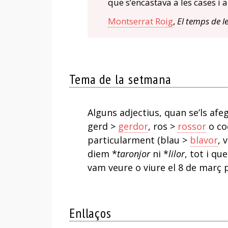
que s’encastava a les cases i a
Montserrat Roig
,
El temps de le
Tema de la setmana
Alguns adjectius, quan se’ls afeg
gerd >
gerdor
, ros >
rossor
o co
particularment (blau >
blavor
, 
diem *
taronjor
ni *
lilor
, tot i q
vam veure o viure el 8 de març 
Enllaços