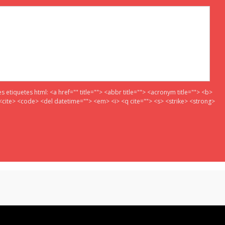
es etiquetes html:
<a href="" title=""> <abbr title=""> <acronym title=""> <b>
<cite> <code> <del datetime=""> <em> <i> <q cite=""> <s> <strike> <strong>