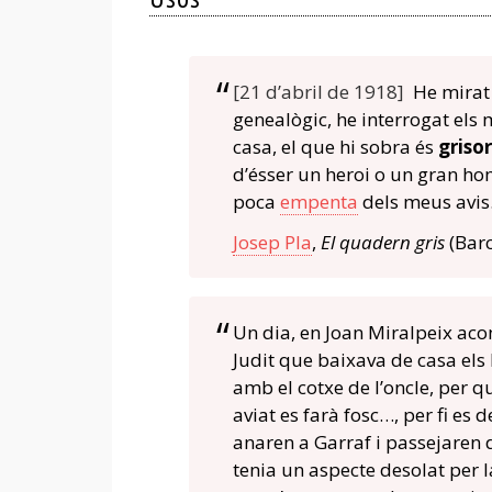
[21 d’abril de 1918]
He mirat 
genealògic, he interrogat els 
casa, el que hi sobra és
grisor
d’ésser un heroi o un gran hom
poca
empenta
dels meus avis
Josep Pla
,
El quadern gris
(Barc
Un dia, en Joan Miralpeix aco
Judit que baixava de casa els F
amb el cotxe de l’oncle, per 
aviat es farà fosc…, per fi es 
anaren a Garraf i passejaren
tenia un aspecte desolat per 