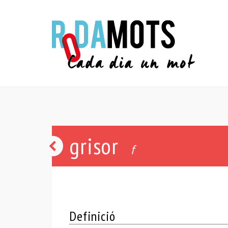
grisor
esblaimat
f
-
ada
Definició