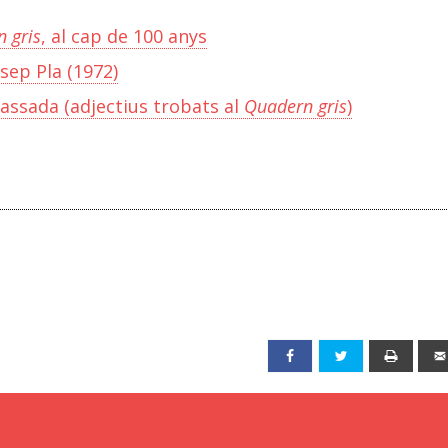
 gris
, al cap de 100 anys
sep Pla (1972)
assada (adjectius trobats al
Quadern gris
)
Facebook
Twitter
Print