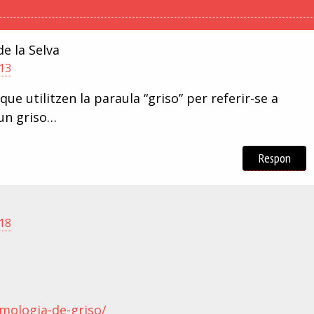
de la Selva
:13
e utilitzen la paraula “griso” per referir-se a
 un griso…
Respon
:18
imologia-de-griso/