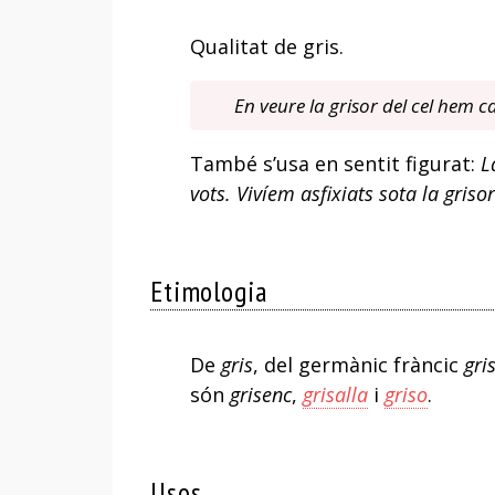
Qualitat de gris.
En veure la grisor del cel hem ca
També s’usa en sentit figurat:
L
vots. Vivíem asfixiats sota la griso
Etimologia
De
gris
, del germànic fràncic
gri
són
grisenc
,
grisalla
i
griso
.
Usos