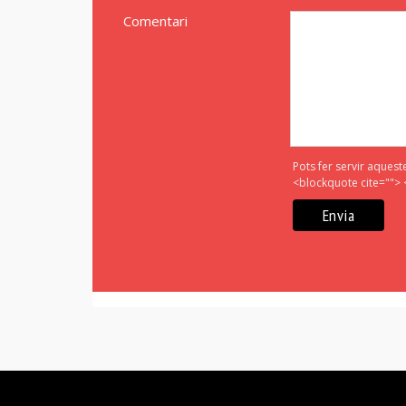
Comentari
Pots fer servir aquest
<blockquote cite=""> 