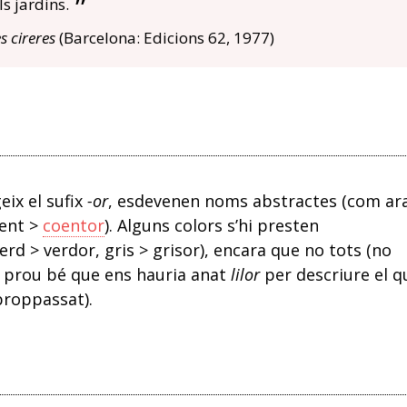
ls jardins.
s cireres
(Barcelona: Edicions 62, 1977)
eix el sufix
-or
, esdevenen noms abstractes (com ar
ent >
coentor
). Alguns colors s’hi presten
verd > verdor, gris > grisor), encara que no tots (no
ue prou bé que ens hauria anat
lilor
per descriure el q
proppassat).