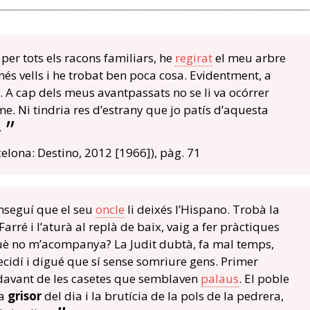
per tots els racons familiars, he
regirat
el meu arbre
més vells i he trobat ben poca cosa. Evidentment, a
. A cap dels meus avantpassats no se li va ocórrer
e. Ni tindria res d’estrany que jo patís d’aquesta
.
elona: Destino, 2012 [1966]), pàg. 71
nseguí que el seu
oncle
li deixés l’Hispano. Trobà la
arré i l’aturà al replà de baix, vaig a fer pràctiques
què no m’acompanya? La Judit dubtà, fa mal temps,
decidí i digué que sí sense somriure gens. Primer
 davant de les casetes que semblaven
palaus
. El poble
la
grisor
del dia i la brutícia de la pols de la pedrera,