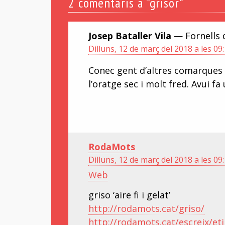
2
comentaris a “grisor”
Josep Bataller Vila
— Fornells 
Dilluns, 12 de març del 2018 a les 09
Conec gent d’altres comarques qu
l’oratge sec i molt fred. Avui fa
RodaMots
Dilluns, 12 de març del 2018 a les 09
Web
griso ‘aire fi i gelat’
http://rodamots.cat/griso/
http://rodamots.cat/escreix/et