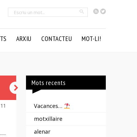
RSS
Twitter
Cercar
TS
ARXIU
CONTACTEU
MOT-LI!
Mots recents
serenor
Vacances…
211
motxillaire
alenar