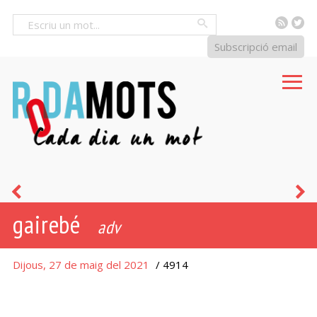
RSS
Tw
Cercar
Subscripció email
onsevulga
e
gairebé
adv
Dijous, 27 de maig del 2021
/ 4914