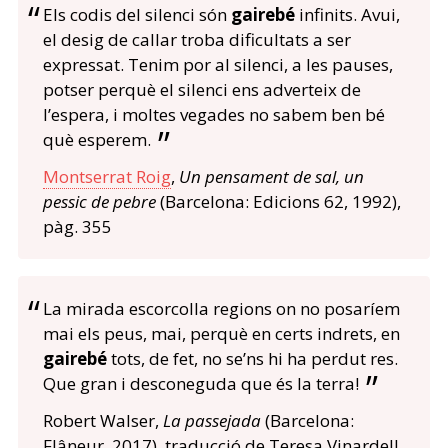
Els codis del silenci són
gairebé
infinits. Avui,
el desig de callar troba dificultats a ser
expressat. Tenim por al silenci, a les pauses,
potser perquè el silenci ens adverteix de
l’espera, i moltes vegades no sabem ben bé
què esperem.
Montserrat Roig
,
Un pensament de sal, un
pessic de pebre
(Barcelona: Edicions 62, 1992),
pàg. 355
La mirada escorcolla regions on no posaríem
mai els peus, mai, perquè en certs indrets, en
gairebé
tots, de fet, no se’ns hi ha perdut res.
Que gran i desconeguda que és la terra!
Robert Walser,
La passejada
(Barcelona:
Flâneur, 2017), traducció de Teresa Vinardell