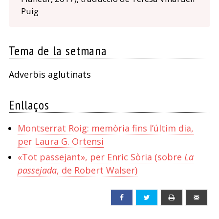
Puig
Tema de la setmana
Adverbis aglutinats
Enllaços
Montserrat Roig: memòria fins l’últim dia,
per Laura G. Ortensi
«Tot passejant», per Enric Sòria (sobre
La
passejada
, de Robert Walser)
Facebook
Twitter
Print
Emai