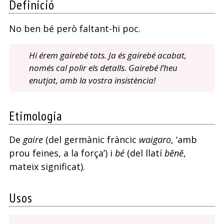
Definició
No ben bé però faltant-hi poc.
Hi érem gairebé tots. Ja és gairebé acabat,
només cal polir els detalls. Gairebé l’heu
enutjat, amb la vostra insistència!
Etimologia
De
gaire
(del germànic fràncic
waigaro
, ‘amb
prou feines, a la força’) i
bé
(del llatí
b
ĕnĕ
,
mateix significat).
Usos