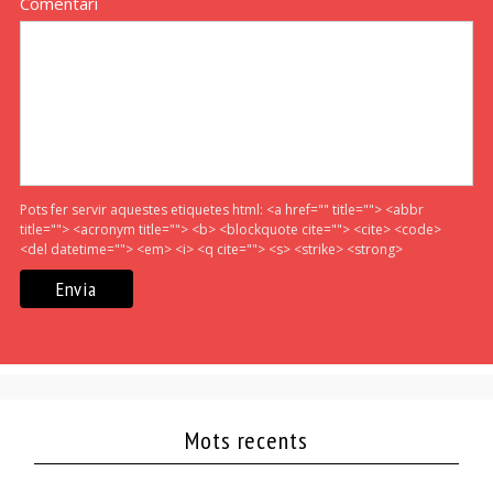
Comentari
Pots fer servir aquestes etiquetes html:
<a href="" title=""> <abbr
title=""> <acronym title=""> <b> <blockquote cite=""> <cite> <code>
<del datetime=""> <em> <i> <q cite=""> <s> <strike> <strong>
Mots recents