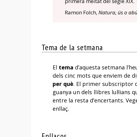
primera meitat del segle XIX.
Ramon Folch,
Natura, ús o ab
Tema de la setmana
El
tema
d’aquesta setmana l’heu
dels cinc mots que enviem de di
per què
. El primer subscriptor 
guanya un dels llibres lul·lian
entre la resta d’encertants. Ve
enllaç.
Enllaços