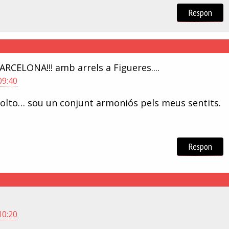
Respon
RCELONA!!! amb arrels a Figueres....
09:40
scolto… sou un conjunt armoniós pels meus sentits.
Respon
10:20