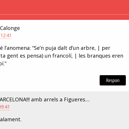
 Calonge
 12:41
é l’anomena: “Se’n puja dalt d’un arbre, | per
lta gent es pensa) un francolí, | les branques eren
í.”
Respon
RCELONA!!! amb arrels a Figueres....
09:41
malament.