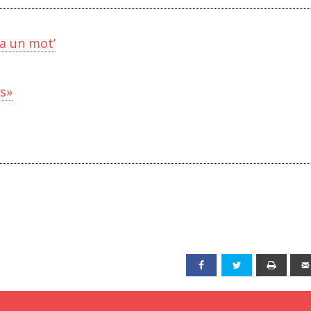
ia un mot’
ls»
Facebook
Twitter
Print