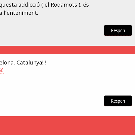
uesta addicció ( el Rodamots ), és
a l´enteniment.
Respon
lona, Catalunya!!!
56
Respon