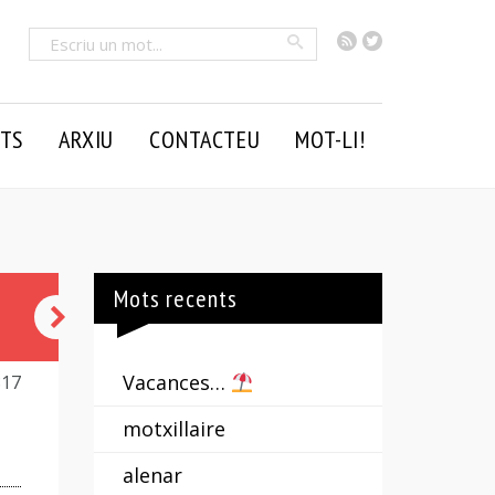
RSS
Twitter
Cercar
TS
ARXIU
CONTACTEU
MOT-LI!
Mots recents
cabussó
Vacances…
817
motxillaire
alenar