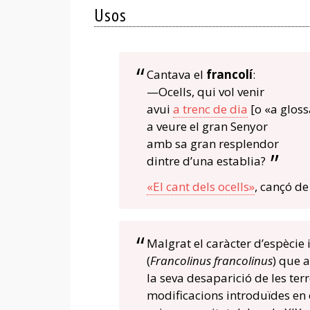
Usos
Cantava el
francolí
:
—Ocells, qui vol venir
avui
a trenc de dia
[o «a gloss
a veure el gran Senyor
amb sa gran resplendor
dintre d’una establia?
«El cant dels ocells»
, cançó de
Malgrat el caràcter d’espècie 
(
Francolinus francolinus
) que 
la seva desaparició de les ter
modificacions introduïdes en 