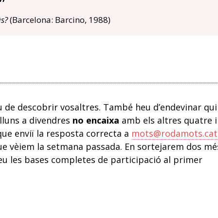
ús?
(Barcelona: Barcino, 1988)
 de descobrir vosaltres. També heu d’endevinar qui
lluns a divendres
no encaixa
amb els altres quatre i
que enviï la resposta correcta a
mots@rodamots.cat
s que vèiem la setmana passada. En sortejarem dos mé
geu les bases completes de participació al primer