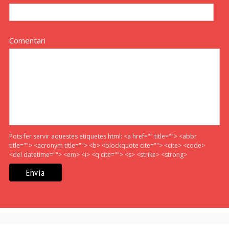
Comentari
Pots fer servir aquestes etiquetes html:
<a href="" title=""> <abbr
title=""> <acronym title=""> <b> <blockquote cite=""> <cite> <code>
<del datetime=""> <em> <i> <q cite=""> <s> <strike> <strong>