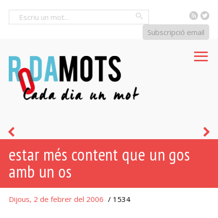
RSS
Tw
Cercar
Subscripció email
gos
c
estar més content que un gos
petaner
d
amb un os
g
c
Dijous, 2 de febrer del 2006
/ 1534
f