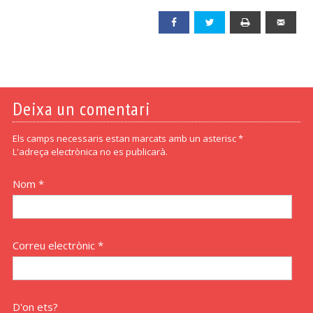
Facebook
Twitter
Print
Emai
Deixa un comentari
Els camps necessaris estan marcats amb un asterisc *
L'adreça electrònica no es publicarà.
Nom *
Correu electrònic *
D'on ets?