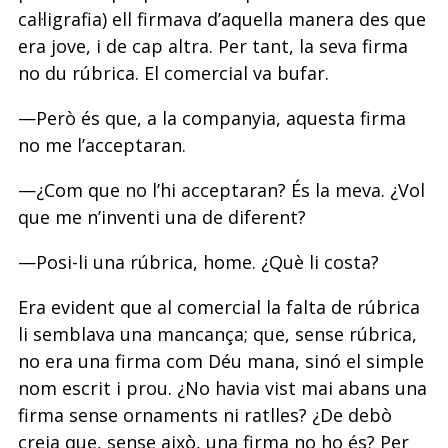
cal·ligrafia) ell firmava d’aquella manera des que
era jove, i de cap altra. Per tant, la seva firma
no du rúbrica. El comercial va bufar.
—Però és que, a la companyia, aquesta firma
no me l’acceptaran.
—¿Com que no l’hi acceptaran? És la meva. ¿Vol
que me n’inventi una de diferent?
—Posi-li una rúbrica, home. ¿Què li costa?
Era evident que al comercial la falta de rúbrica
li semblava una mancança; que, sense rúbrica,
no era una firma com Déu mana, sinó el simple
nom escrit i prou. ¿No havia vist mai abans una
firma sense ornaments ni ratlles? ¿De debò
creia que, sense això, una firma no ho és? Per