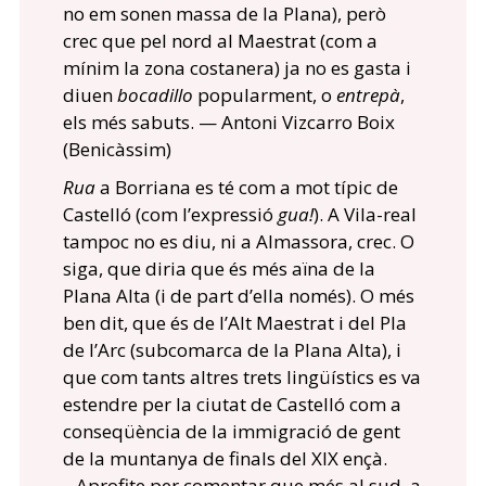
no em sonen massa de la Plana), però
crec que pel nord al Maestrat (com a
mínim la zona costanera) ja no es gasta i
diuen
bocadillo
popularment, o
entrepà
,
els més sabuts. — Antoni Vizcarro Boix
(Benicàssim)
Rua
a Borriana es té com a mot típic de
Castelló (com l’expressió
gua!
). A Vila-real
tampoc no es diu, ni a Almassora, crec. O
siga, que diria que és més aïna de la
Plana Alta (i de part d’ella només). O més
ben dit, que és de l’Alt Maestrat i del Pla
de l’Arc (subcomarca de la Plana Alta), i
que com tants altres trets lingüístics es va
estendre per la ciutat de Castelló com a
conseqüència de la immigració de gent
de la muntanya de finals del XIX ençà.
Aprofite per comentar que més al sud, a