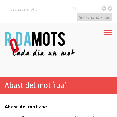
RSS
Tw
Cercar
Subscripció email
Abast del mot ‘rua’
Abast del mot
rua