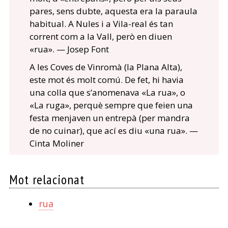
pares, sens dubte, aquesta era la paraula
habitual. A Nules i a Vila-real és tan
corrent com a la Vall, però en diuen
«rua». — Josep Font
A les Coves de Vinromà (la Plana Alta),
este mot és molt comú. De fet, hi havia
una colla que s’anomenava «La rua», o
«La ruga», perquè sempre que feien una
festa menjaven un entrepà (per mandra
de no cuinar), que ací es diu «una rua». —
Cinta Moliner
Mot relacionat
rua