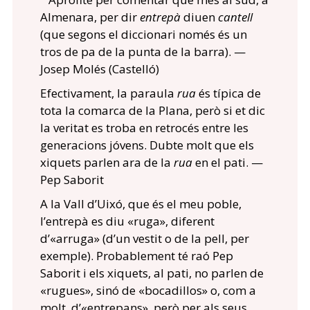
Almenara, per dir
entrepà
diuen
cantell
(que segons el diccionari només és un
tros de pa de la punta de la barra). —
Josep Molés (Castelló)
Efectivament, la paraula
rua
és típica de
tota la comarca de la Plana, però si et dic
la veritat es troba en retrocés entre les
generacions jóvens. Dubte molt que els
xiquets parlen ara de la
rua
en el pati. —
Pep Saborit
A la Vall d’Uixó, que és el meu poble,
l’entrepà es diu «ruga», diferent
d’«arruga» (d’un vestit o de la pell, per
exemple). Probablement té raó Pep
Saborit i els xiquets, al pati, no parlen de
«rugues», sinó de «bocadillos» o, com a
molt, d’«entrepans», però per als seus