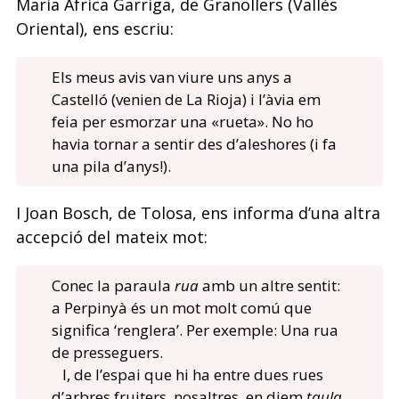
Maria Àfrica Garriga, de Granollers (Vallès
Oriental), ens escriu:
Els meus avis van viure uns anys a
Castelló (venien de La Rioja) i l’àvia em
feia per esmorzar una «rueta». No ho
havia tornar a sentir des d’aleshores (i fa
una pila d’anys!).
I Joan Bosch, de Tolosa, ens informa d’una altra
accepció del mateix mot:
Conec la paraula
rua
amb un altre sentit:
a Perpinyà és un mot molt comú que
significa ‘renglera’. Per exemple: Una rua
de presseguers.
I, de l’espai que hi ha entre dues rues
d’arbres fruiters, nosaltres, en diem
taula
.