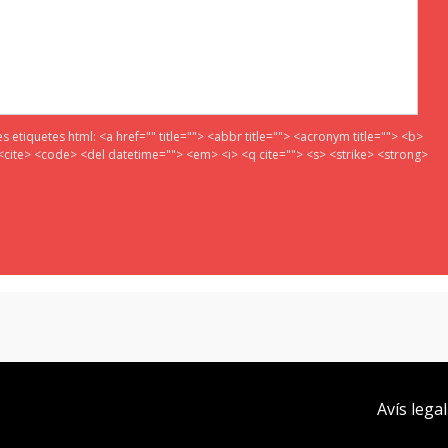
es etiquetes html:
<a href="" title=""> <abbr title=""> <acronym title=""> <b>
<cite> <code> <del datetime=""> <em> <i> <q cite=""> <s> <strike> <strong>
Avís legal