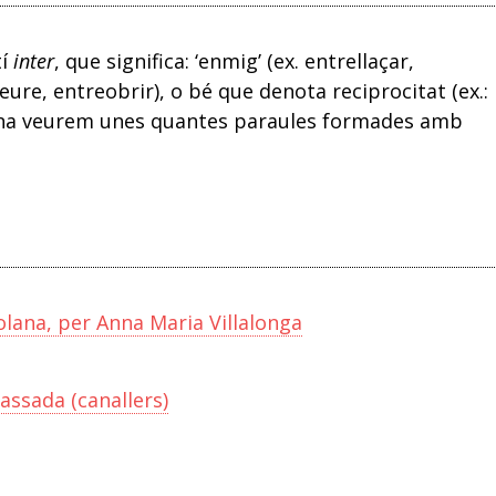
tí
inter
, que significa: ‘enmig’ (ex. entrellaçar,
veure, entreobrir), o bé que denota reciprocitat (ex.:
ana veurem unes quantes paraules formades amb
olana, per Anna Maria Villalonga
assada (canallers)