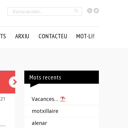
RSS
Twitter
Cercar
TS
ARXIU
CONTACTEU
MOT-LI!
Mots recents
entrecavar
Vacances…
321
motxillaire
alenar