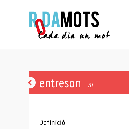
entreson
entremaliat
m
-
ada
Definició