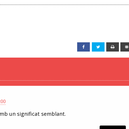
Facebook
Twitter
Print
:00
amb un significat semblant.