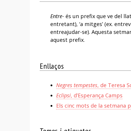
Entre-
és un prefix que ve del lla
entretant), ‘a mitges’ (ex. entre
entreajudar-se). Aquesta setm
aquest prefix.
Enllaços
Negres tempestes
, de Teresa S
Eclipsi
, d’Esperança Camps
Els cinc mots de la setmana p
Temes i etiquetes