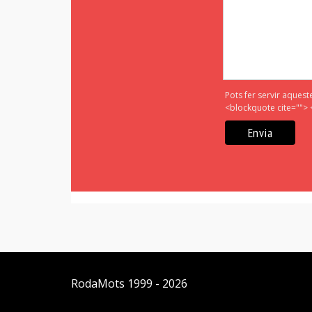
Pots fer servir aquest
<blockquote cite=""> 
RodaMots
1999 - 2026