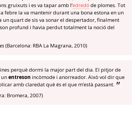
ons gruixuts i es va tapar amb l’
edredó
de plomes. Tot
 la febre la va mantenir durant una bona estona en un
a un quart de sis va sonar el despertador, finalment
son profund i havia perdut totalment la noció del
es
(Barcelona: RBA La Magrana, 2010)
es perquè dormi la major part del dia. El pitjor de
s un
entreson
incòmode i anorreador. Això vol dir que
plicar amb claredat què és el que m’està passant.
ira: Bromera, 2007)