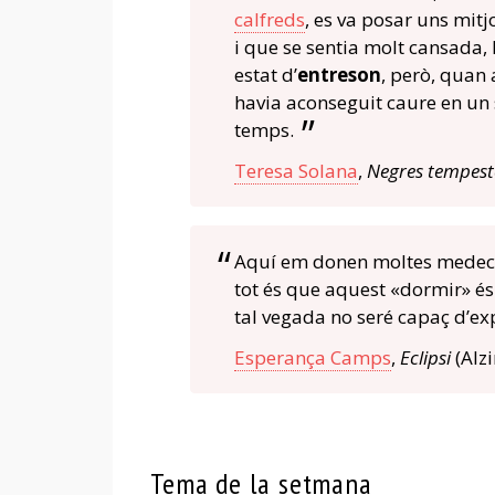
calfreds
, es va posar uns mitj
i que se sentia molt cansada,
estat d’
entreson
, però, quan 
havia aconseguit caure en un 
temps.
Teresa Solana
,
Negres tempest
Aquí em donen moltes medecin
tot és que aquest «dormir» é
tal vegada no seré capaç d’ex
Esperança Camps
,
Eclipsi
(Alz
Tema de la setmana