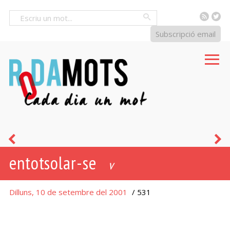
RSS
Tw
Cercar
Subscripció email
regalar-
a
entotsolar-se
se
-
v
a
Dilluns, 10 de setembre del 2001
/ 531