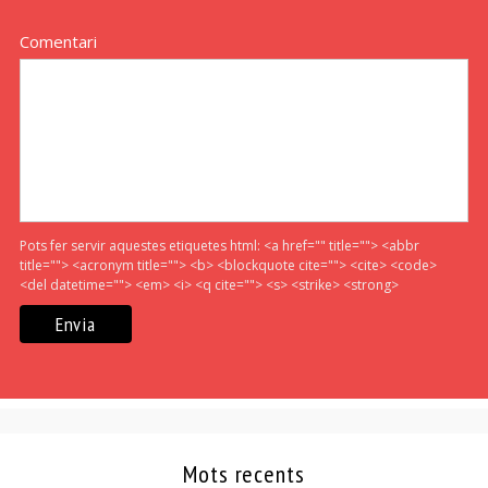
Comentari
Pots fer servir aquestes etiquetes html:
<a href="" title=""> <abbr
title=""> <acronym title=""> <b> <blockquote cite=""> <cite> <code>
<del datetime=""> <em> <i> <q cite=""> <s> <strike> <strong>
Mots recents