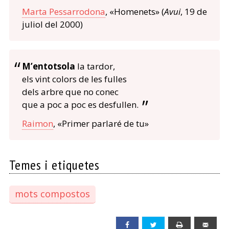
Marta Pessarrodona
, «Homenets» (
Avui
, 19 de
juliol del 2000)
M’entotsola
la tardor,
els vint colors de les fulles
dels arbre que no conec
que a poc a poc es desfullen.
Raimon
, «Primer parlaré de tu»
Temes i etiquetes
mots compostos
Facebook
Twitter
Print
Emai