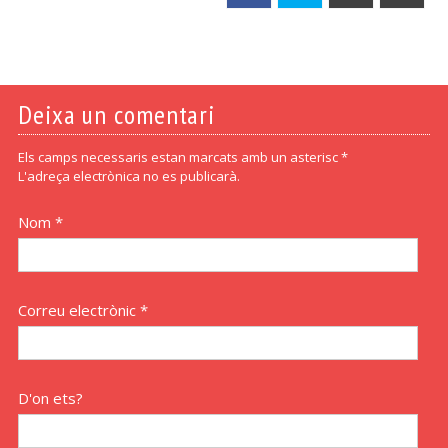
Deixa un comentari
Els camps necessaris estan marcats amb un asterisc *
L'adreça electrònica no es publicarà.
Nom *
Correu electrònic *
D'on ets?