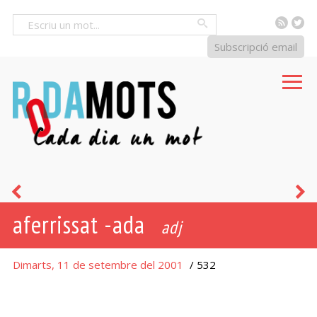
RSS
Tw
Cercar
Subscripció email
entotsolar-
m
aferrissat -ada
se
adj
Dimarts, 11 de setembre del 2001
/ 532