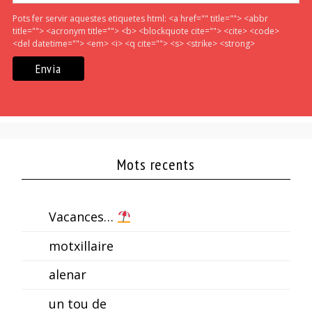
Pots fer servir aquestes etiquetes html:
<a href="" title=""> <abbr
title=""> <acronym title=""> <b> <blockquote cite=""> <cite> <code>
<del datetime=""> <em> <i> <q cite=""> <s> <strike> <strong>
Mots recents
Vacances…
motxillaire
alenar
un tou de