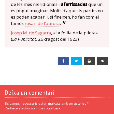
de les més meridionals i
aferrissades
que un
es pugui imaginar. Molts d’aquests partits no
es poden acabar, i, si fineixen, ho fan com el
famós
rosari de l’aurora
.
Josep M. de Sagarra
, «La follia de la pilota»
(
La Publicitat
, 26 d’agost del 1923)
Facebook
Twitter
Print
Emai
Deixa un comentari
Els camps necessaris estan marcats amb un asterisc *
L'adreça electrònica no es publicarà.