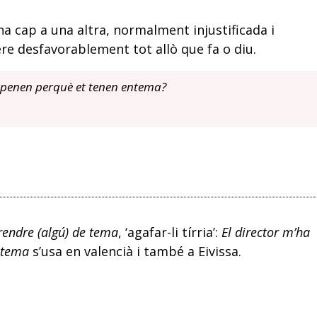
a cap a una altra, normalment injustificada i
ere desfavorablement tot allò que fa o diu.
suspenen perquè et tenen entema?
rendre (algú) de tema
, ‘agafar-li tírria’:
El director m’ha
ntema
s’usa en valencià i també a Eivissa.