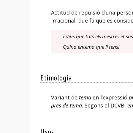
Actitud de repulsió d’una person
irracional, que fa que es consid
I dius que tots els mestres et 
Quina entema que li tens!
Etimologia
Variant de
tema
en l’expressió
p
pres de tema
. Segons el DCVB,
e
Usos