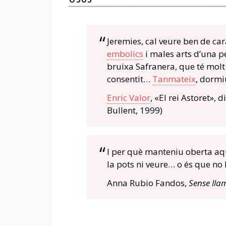
Jeremies, cal veure ben de car
embolics
i males arts d’una p
bruixa Safranera, que té molt
consentit…
Tanmateix
, dormi
Enric Valor
, «El rei Astoret», 
Bullent, 1999)
I per què manteniu oberta aqu
la pots ni veure… o és que no l
Anna Rubio Fandos,
Sense lla