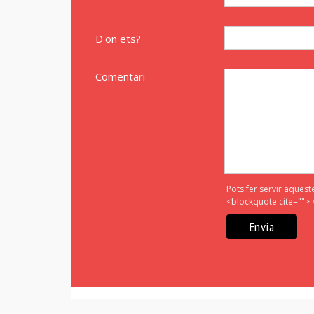
D'on ets?
Comentari
Pots fer servir aquest
<blockquote cite=""> 