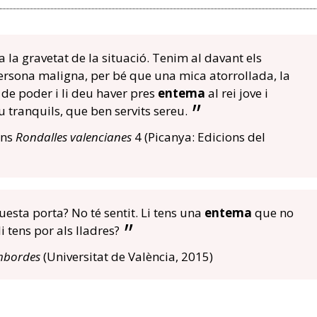
a la gravetat de la situació. Tenim al davant els
ersona maligna, per bé que una mica atorrollada, la
 de poder i li deu haver pres
entema
al rei jove i
u tranquils, que ben servits sereu.
dins
Rondalles valencianes
4 (Picanya: Edicions del
esta porta? No té sentit. Li tens una
entema
que no
i tens por als lladres?
mbordes
(Universitat de València, 2015)