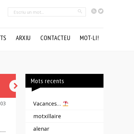
RSS
Twitter
Cercar
TS
ARXIU
CONTACTEU
MOT-LI!
Mots recents
tenir-
la
Vacances…
303
votada
motxillaire
alenar