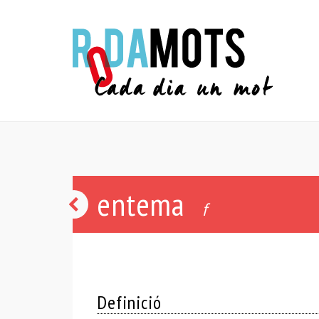
entema
tenir
f
entravessat
Definició