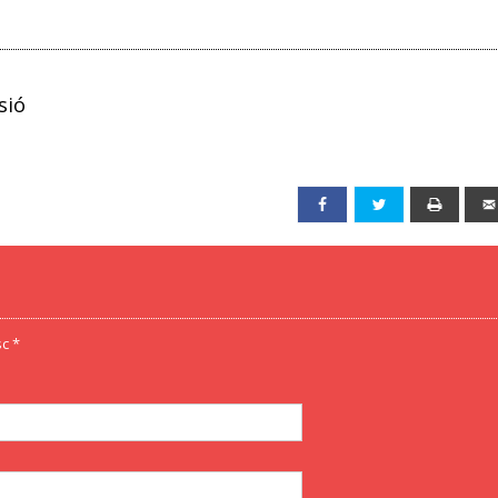
sió
Facebook
Twitter
Print
c *