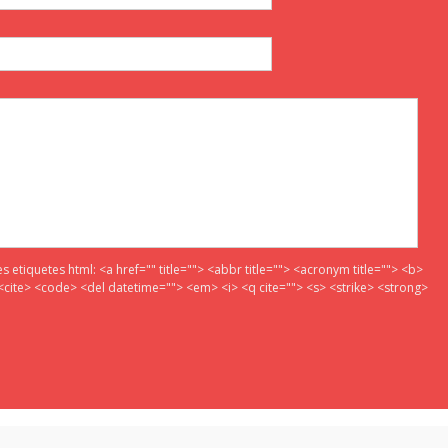
es etiquetes html:
<a href="" title=""> <abbr title=""> <acronym title=""> <b>
<cite> <code> <del datetime=""> <em> <i> <q cite=""> <s> <strike> <strong>