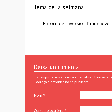
Tema de la setmana
Entorn de l’aversió i l’animadver
Deixa un comentari
Els camps necessaris estan marcats amb un asteris
L'adreça electrònica no es publicarà.
Nom *
Correu electrònic *