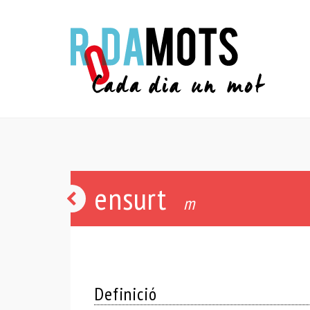
ensurt
o
m
caixa
o
faixa
Definició