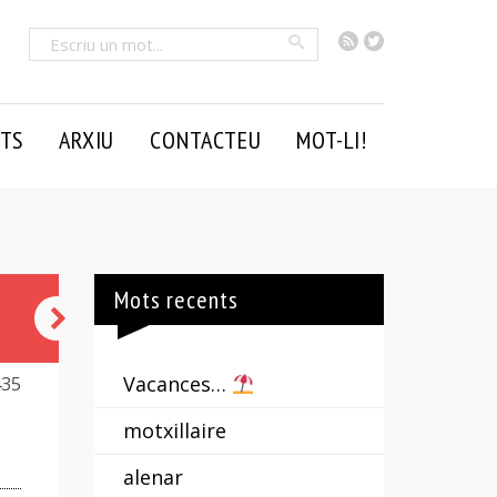
RSS
Twitter
Cercar
TS
ARXIU
CONTACTEU
MOT-LI!
Mots recents
xop
Vacances…
435
motxillaire
alenar