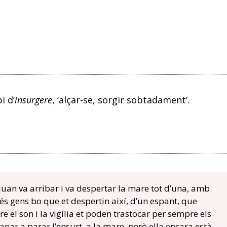
i d’
insurgere
, ‘alçar-se, sorgir sobtadament’.
quan va arribar i va despertar la mare tot d’una, amb
és gens bo que et despertin així, d’un espant, que
e el son i la vigília et poden trastocar per sempre els
 anar a parar l’ensurt, a la mare, però ella encara està