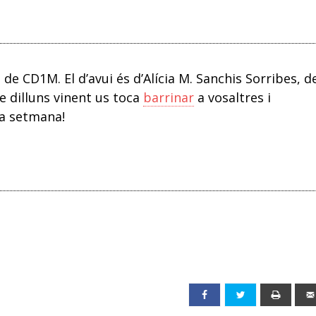
e CD1M. El d’avui és d’Alícia M. Sanchis Sorribes, d
de dilluns vinent us toca
barrinar
a vosaltres i
la setmana!
Facebook
Twitter
Print