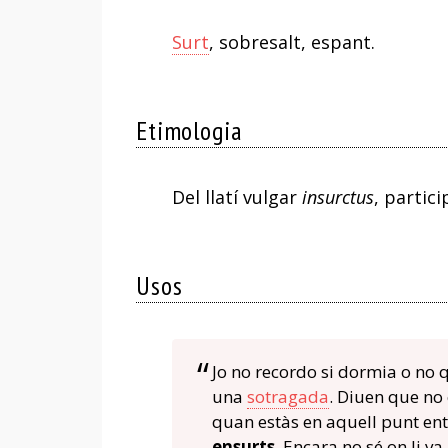
Surt
, sobresalt, espant.
Etimologia
Del llatí vulgar
insurctus
, particip
Usos
Jo no recordo si dormia o no 
una
sotragada
. Diuen que no 
quan estàs en aquell punt entr
ensurts
. Encara no sé on li va