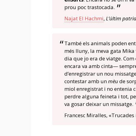
prou poc trastocada.
Najat El Hachmi
,
L’últim patri
També els animals poden entra
més lluny, la meva gata Mika
dia que jo era de viatge. Com
encara va amb cinta— sempre e
d’enregistrar un nou missatge
contestar amb un
mèu
de sorp
miol enregistrat i no entenia 
perdre alguna feineta i tot, 
va gosar deixar un missatge.
Francesc Miralles, «Trucades i