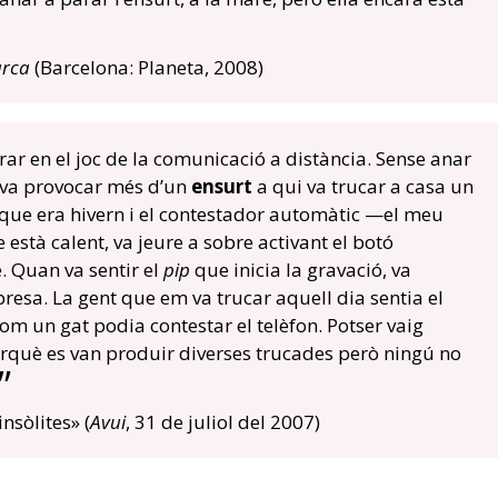
arca
(Barcelona: Planeta, 2008)
r en el joc de la comunicació a distància. Sense anar
 va provocar més d’un
ensurt
a qui va trucar a casa un
 que era hivern i el contestador automàtic —el meu
stà calent, va jeure a sobre activant el botó
. Quan va sentir el
pip
que inicia la gravació, va
resa. La gent que em va trucar aquell dia sentia el
com un gat podia contestar el telèfon. Potser vaig
perquè es van produir diverses trucades però ningú no
nsòlites» (
Avui
, 31 de juliol del 2007)