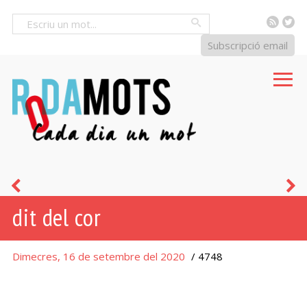
RSS
Tw
Cercar
Subscripció email
dit
di
dit del cor
assenyalador
a
Dimecres, 16 de setembre del 2020
/ 4748