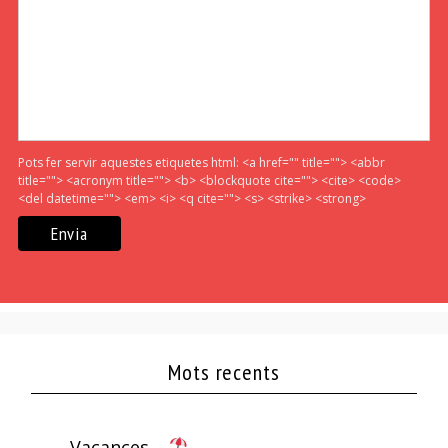
Pots fer servir aquestes etiquetes html:
<a href="" title=""> <abbr
title=""> <acronym title=""> <b> <blockquote cite=""> <cite> <code>
<del datetime=""> <em> <i> <q cite=""> <s> <strike> <strong>
Mots recents
Vacances…