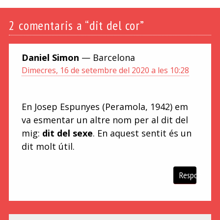
2
comentaris a “dit del cor”
Daniel Simon
— Barcelona
Dimecres, 16 de setembre del 2020 a les 10:28
En Josep Espunyes (Peramola, 1942) em
va esmentar un altre nom per al dit del
mig:
dit del sexe
. En aquest sentit és un
dit molt útil.
Respon