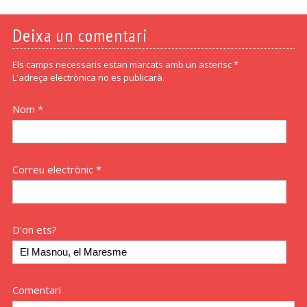
Deixa un comentari
Els camps necessaris estan marcats amb un asterisc *
L'adreça electrònica no es publicarà.
Nom *
Correu electrònic *
D'on ets?
Comentari