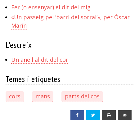
Fer (o ensenyar) el dit del mig
«Un passeig pel ‘barri del sorral’», per Òscar
Marín
L'escreix
Un anell al dit del cor
Temes i etiquetes
cors
mans
parts del cos
Facebook
Twitter
Print
Emai