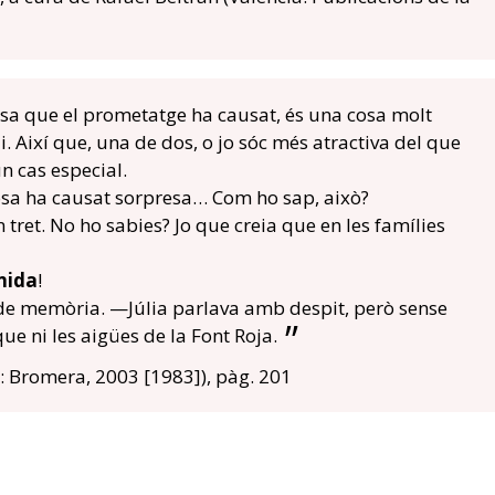
esa que el prometatge ha causat, és una cosa molt
. Així que, una de dos, o jo sóc més atractiva del que
n cas especial.
sa ha causat sorpresa… Com ho sap, això?
et. No ho sabies? Jo que creia que en les famílies
nida
!
de memòria. —Júlia parlava amb despit, però sense
ue ni les aigües de la Font Roja.
a: Bromera, 2003 [1983]), pàg. 201