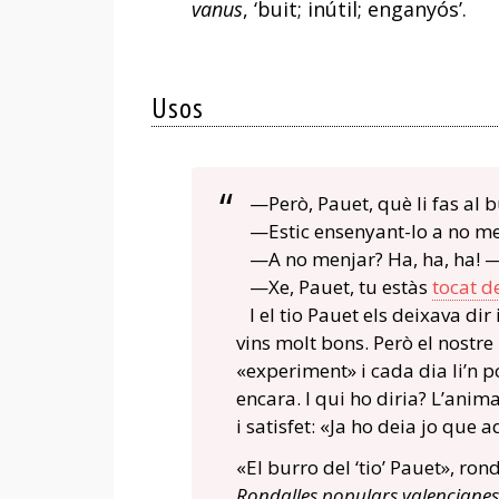
vanus
, ‘buit; inútil; enganyós’.
Usos
—Però, Pauet, què li fas al b
—Estic ensenyant-lo a no me
—A no menjar? Ha, ha, ha! —r
—Xe, Pauet, tu estàs
tocat d
I el tio Pauet els deixava dir i
vins molt bons. Però el nostr
«experiment» i cada dia li’n 
encara. I qui ho diria? L’anima
i satisfet: «Ja ho deia jo que
«El burro del ‘tio’ Pauet», ron
Rondalles populars valencianes