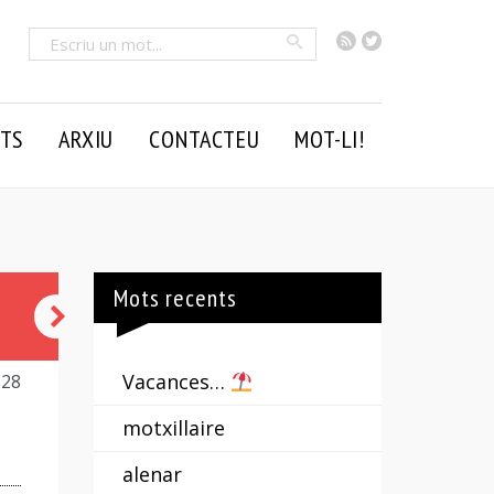
RSS
Twitter
Cercar
TS
ARXIU
CONTACTEU
MOT-LI!
Mots recents
la
setmana
Vacances…
128
dels
motxillaire
tres
alenar
dijous