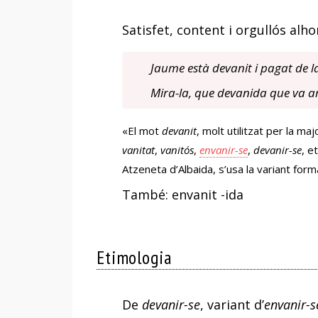
Satisfet, content i orgullós alho
Jaume està devanit i pagat de la 
Mira-la, que devanida que va a
«El mot
devanit
, molt utilitzat per la ma
vanitat
,
vanitós
,
envanir-se
,
devanir-se
, e
Atzeneta d’Albaida, s’usa la variant form
També: envanit -ida
Etimologia
De
devanir-se
, variant d’
envanir-s