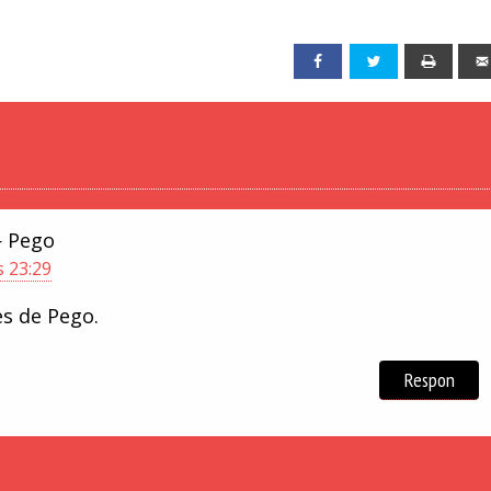
Facebook
Twitter
Print
 Pego
s 23:29
es de Pego.
Respon