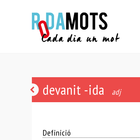
devanit -ida
púrria
adj
Definició