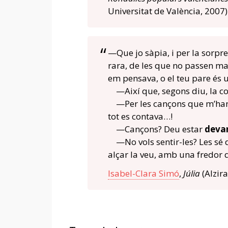
Universitat de València, 2007)
—Que jo sàpia, i per la sorpr
rara, de les que no passen mai
em pensava, o el teu pare és u
—Així que, segons diu, la co
—Per les cançons que m’han tr
tot es contava…!
—Cançons? Deu estar
deva
—No vols sentir-les? Les sé 
alçar la veu, amb una fredor q
Isabel-Clara Simó
,
Júlia
(Alzir