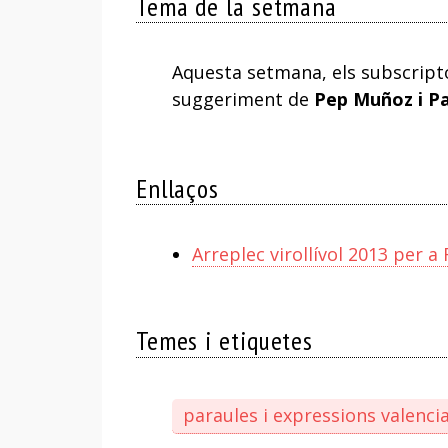
Tema de la setmana
Aquesta setmana, els subscript
suggeriment de
Pep Muñoz i P
Enllaços
Arreplec virollívol 2013 per a
Temes i etiquetes
paraules i expressions valenci