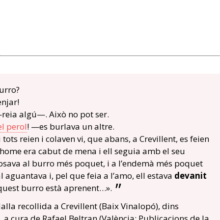
urro?
njar!
eia algú—. Això no pot ser.
el perol
! —es burlava un altre.
 tots reien i colaven vi, que abans, a Crevillent, es feien
e home era cabut de mena i ell seguia amb el seu
posava al burro més poquet, i a l’endemà més poquet
l aguantava i, pel que feia a l’amo, ell estava
devanit
 aquest burro està aprenent…».
dalla recollida a Crevillent (Baix Vinalopó), dins
, a cura de Rafael Beltran (València: Publicacions de la