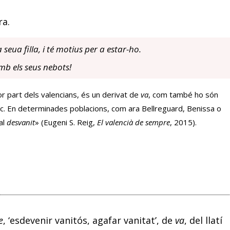
ra.
seua filla, i té motius per a estar-ho.
mb els seus nebots!
jor part dels valencians, és un derivat de
va
, com també ho són
tc. En determinades poblacions, com ara Bellreguard, Benissa o
al
desvanit
» (Eugeni S. Reig,
El valencià de sempre
, 2015).
e
, ‘esdevenir vanitós, agafar vanitat’, de
va
, del llatí