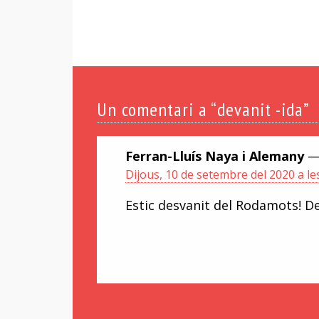
Un
comentari a “devanit -ida”
Ferran-Lluís Naya i Alemany
—
Dijous, 10 de setembre del 2020 a le
Estic desvanit del Rodamots! D