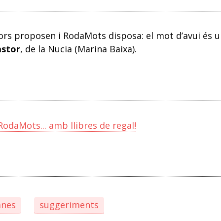
ors proposen i RodaMots disposa: el mot d’avui és u
astor
, de la Nucia (Marina Baixa).
 RodaMots... amb llibres de regal!
anes
suggeriments