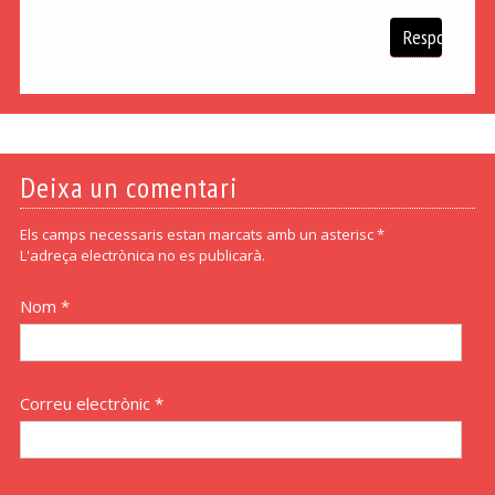
Respon
Deixa un comentari
Els camps necessaris estan marcats amb un asterisc *
L'adreça electrònica no es publicarà.
Nom *
Correu electrònic *