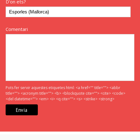
D'on ets?
Comentari
Pots fer servir aquestes etiquetes html:
<a href="" title=""> <abbr
title=""> <acronym title=""> <b> <blockquote cite=""> <cite> <code>
<del datetime=""> <em> <i> <q cite=""> <s> <strike> <strong>