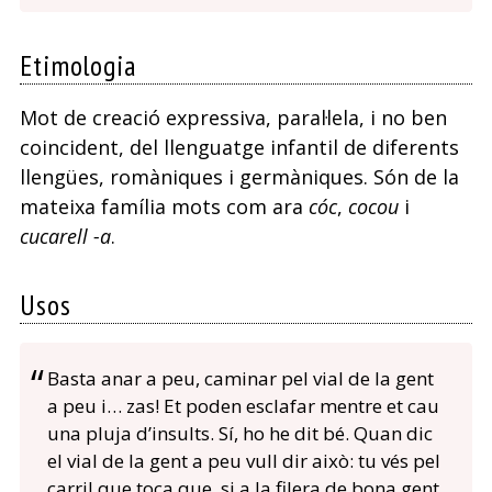
Etimologia
Mot de creació expressiva, paral·lela, i no ben
coincident, del llenguatge infantil de diferents
llengües, romàniques i germàniques. Són de la
mateixa família mots com ara
cóc
,
cocou
i
cucarell -a
.
Usos
Basta anar a peu, caminar pel vial de la gent
a peu i… zas! Et poden esclafar mentre et cau
una pluja d’insults. Sí, ho he dit bé. Quan dic
el vial de la gent a peu vull dir això: tu vés pel
carril que toca que, si a la filera de bona gent