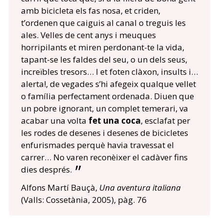
amb bicicleta els fas nosa, et criden,
t’ordenen que caiguis al canal o treguis les
ales. Velles de cent anys i meuques
horripilants et miren perdonant-te la vida,
tapant-se les faldes del seu, o un dels seus,
increïbles tresors… I et foten clàxon, insults i…
alerta!, de vegades s’hi afegeix qualque vellet
o família perfectament ordenada. Diuen que
un pobre ignorant, un complet temerari, va
acabar una volta
fet una coca
, esclafat per
les rodes de desenes i desenes de bicicletes
enfurismades perquè havia travessat el
carrer… No varen reconèixer el cadàver fins
dies després.
Alfons Martí Bauçà,
Una aventura italiana
(Valls: Cossetània, 2005), pàg. 76