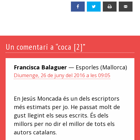
Facebook
Twitter
Print
Emai
Un
comentari a “coca [2]”
Francisca Balaguer
— Esporles (Mallorca)
Diumenge, 26 de juny del 2016 a les 09:05
En Jesús Moncada és un dels escriptors
més estimats per jo. He passat molt de
gust llegint els seus escrits. És dels
millors per no dir el millor de tots els
autors catalans.