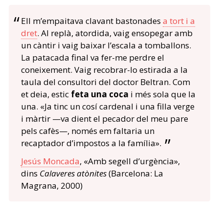
Ell m’empaitava clavant bastonades
a tort i a
dret
. Al replà, atordida, vaig ensopegar amb
un càntir i vaig baixar l’escala a tomballons.
La patacada final va fer-me perdre el
coneixement. Vaig recobrar-lo estirada a la
taula del consultori del doctor Beltran. Com
et deia, estic
feta una coca
i més sola que la
una. «Ja tinc un cosí cardenal i una filla verge
i màrtir —va dient el pecador del meu pare
pels cafès—, només em faltaria un
recaptador d’impostos a la família».
Jesús Moncada
, «Amb segell d’urgència»,
dins
Calaveres atònites
(Barcelona: La
Magrana, 2000)