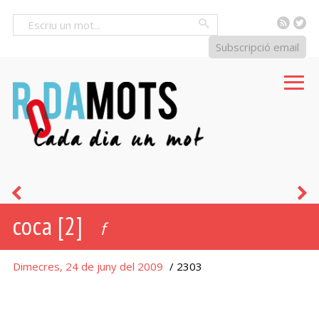
RSS
Tw
Cercar
Subscripció email
melindro
n
coca [2]
[2]
[
f
Dimecres, 24 de juny del 2009
/ 2303