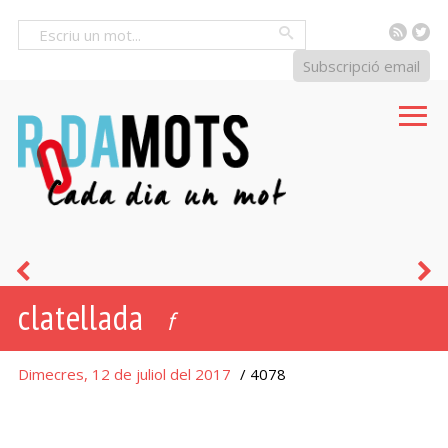
RSS
Tw
Cercar
Subscripció email
clavar
v
clatellada
un
f
juli
Dimecres, 12 de juliol del 2017
/ 4078