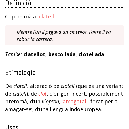
Definició
Cop de mà al
clatell
.
Mentre l’un li pegava un clatellot, l’altre li va
robar la cartera.
També:
clatellot
,
bescollada
,
clotellada
Etimologia
De
clatell
, alteració de
clotell
(que és una variant
de
clatell
), de
clot
, d’origen incert, possiblement
preromà, d’un
klŏpton
, ‘
amagatall
, forat per a
amagar-se’, d’una llengua indoeuropea.
Usos