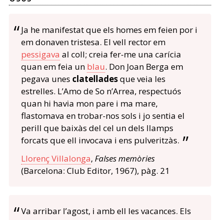
Ja he manifestat que els homes em feien por i
em donaven tristesa. El vell rector em
pessigava
al coll; creia fer-me una carícia
quan em feia un
blau
. Don Joan Berga em
pegava unes
clatellades
que veia les
estrelles. L’Amo de So n’Arrea, respectuós
quan hi havia mon pare i ma mare,
flastomava en trobar-nos sols i jo sentia el
perill que baixàs del cel un dels llamps
forcats que ell invocava i ens pulveritzàs.
Llorenç Villalonga
,
Falses memòries
(Barcelona: Club Editor, 1967), pàg. 21
Va arribar l’agost, i amb ell les vacances. Els