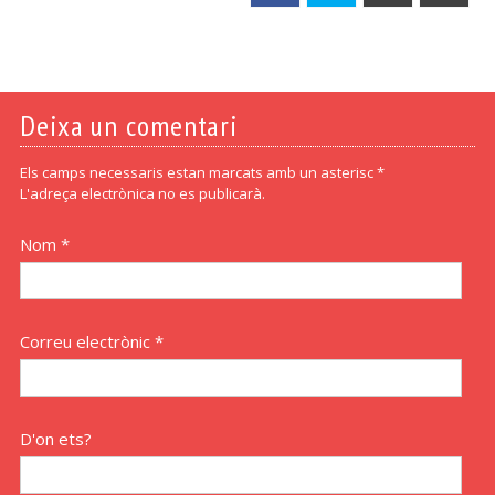
Deixa un comentari
Els camps necessaris estan marcats amb un asterisc *
L'adreça electrònica no es publicarà.
Nom *
Correu electrònic *
D'on ets?