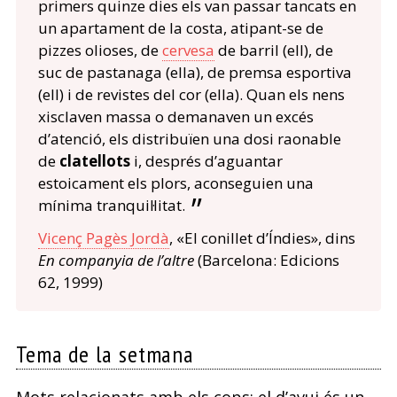
primers quinze dies els van passar tancats en
un apartament de la costa, atipant-se de
pizzes olioses, de
cervesa
de barril (ell), de
suc de pastanaga (ella), de premsa esportiva
(ell) i de revistes del cor (ella). Quan els nens
xisclaven massa o demanaven un excés
d’atenció, els distribuïen una dosi raonable
de
clatellots
i, després d’aguantar
estoicament els plors, aconseguien una
mínima tranquil·litat.
Vicenç Pagès Jordà
, «El conillet d’Índies», dins
En companyia de l’altre
(Barcelona: Edicions
62, 1999)
Tema de la setmana
Mots relacionats amb els cops; el d’avui és un