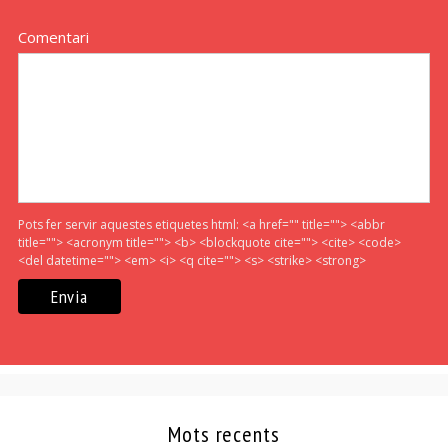
Comentari
Pots fer servir aquestes etiquetes html:
<a href="" title=""> <abbr
title=""> <acronym title=""> <b> <blockquote cite=""> <cite> <code>
<del datetime=""> <em> <i> <q cite=""> <s> <strike> <strong>
Mots recents