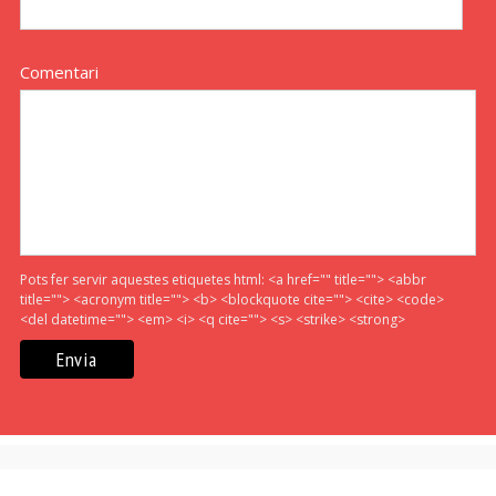
Comentari
Pots fer servir aquestes etiquetes html:
<a href="" title=""> <abbr
title=""> <acronym title=""> <b> <blockquote cite=""> <cite> <code>
<del datetime=""> <em> <i> <q cite=""> <s> <strike> <strong>