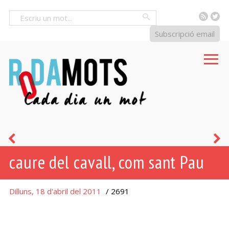
RSS
Tw
Cercar
Subscripció email
caure-
q
caure del cavall, com sant Pau
li
e
les
ll
Dilluns, 18 d'abril del 2011
/ 2691
ales
d
del
c