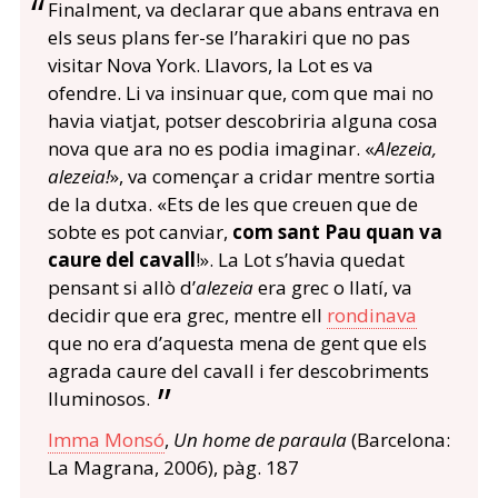
Finalment, va declarar que abans entrava en
els seus plans fer-se l’harakiri que no pas
visitar Nova York. Llavors, la Lot es va
ofendre. Li va insinuar que, com que mai no
havia viatjat, potser descobriria alguna cosa
nova que ara no es podia imaginar. «
Alezeia,
alezeia!
», va començar a cridar mentre sortia
de la dutxa. «Ets de les que creuen que de
sobte es pot canviar,
com sant Pau quan va
caure del cavall
!». La Lot s’havia quedat
pensant si allò d’
alezeia
era grec o llatí, va
decidir que era grec, mentre ell
rondinava
que no era d’aquesta mena de gent que els
agrada caure del cavall i fer descobriments
lluminosos.
Imma Monsó
,
Un home de paraula
(Barcelona:
La Magrana, 2006), pàg. 187