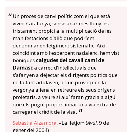
Un procés de canvi polític com el que està
vivint Catalunya, sense anar més lluny, és
tristament propici a la multiplicació de les
manifestacions d’allò que podríem
denominar enlletgiment sistemàtic. Així,
coincidint amb l’esperpent nadalenc, hem vist
boniques
caigudes del cavall camí de
Damasc
a càrrec d’intel·lectuals que
s’afanyen a dejectar els dirigents polítics que
no fa tant adulaven, o que provoquen la
vergonya aliena en retreure els seus orígens
proletaris, a veure si així faran gràcia a algú
que els pugui proporcionar una via extra de
carregar el crèdit de la visa.
Sebastià Alzamora
, «La lletjor» (
Avui
, 9 de
gener del 2004)