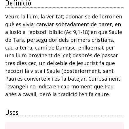
Definició
cor
q
Veure la llum, la veritat; adonar-se de l’error en
ti
què es vivia; canviar sobtadament de parer, en
l
al·lusió a l’episodi bíblic (Ac 9,1-18) en què Saule
de Tars, perseguidor dels primers cristians,
p
cau a terra, camí de Damasc, enlluernat per
p
una llum provinent del cel; després de passar
tres dies cec, un deixeble de Jesucrist fa que
recobri la vista i Saule (posteriorment, sant
Pau) es converteix i es fa batejar. Curiosament,
l’evangeli no indica en cap moment que Pau
anés a cavall, però la tradició l’en fa caure.
Usos