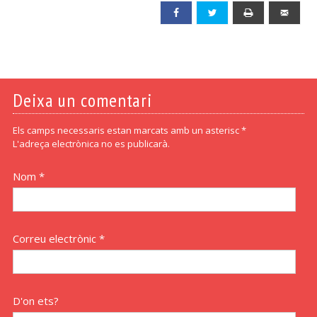
Facebook
Twitter
Print
Emai
Deixa un comentari
Els camps necessaris estan marcats amb un asterisc *
L'adreça electrònica no es publicarà.
Nom *
Correu electrònic *
D'on ets?