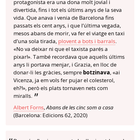
protagonista era una dona molt jovial i
divertida, fins i tot els últims anys de la seva
vida. Que anava i venia de Barcelona fins
passats els cent anys, i que l’última vegada,
mesos abans de morir, va fer el viatge en taxi
d’una sola tirada,
plovent a bots i barrals
.
«No va deixar ni que el taxista parés a
pixar!». També recordava que aquells últims
anys li portava menjar, i Grazia, en lloc de
donar-li les gràcies, sempre
botzinava
, «ai
Vicenza, ja em vols fer pujar el colesterol,
eh?!», però els plats tornaven nets com
miralls.
Albert Forns
,
Abans de les cinc som a casa
(Barcelona: Edicions 62, 2020)