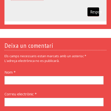
Respon
Deixa un comentari
Els camps necessaris estan marcats amb un asterisc *
L'adreça electrònica no es publicarà.
Nom *
Correu electrònic *