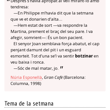
Després s’havia apropat al vell mirant-lo amb
tendresa:
—En Philippe m’havia dit que la setmana
que ve et donarien d’alta…
—Hem estat de sort —va respondre la
Martina, prement el braç del seu pare. I va
afegir, somrient—: És un bon pacient.
El senyor Joan semblava força abatut, el cap
penjant damunt del pit i un esguard
esmorteït. Tot d’una se’l va sentir
botzinar
en
veu baixa i ronca.
—Sóc de mal matar, jo.
Núria Esponellà
,
Gran Cafè
(Barcelona:
Columna, 1998)
Tema de la setmana