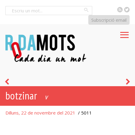
RSS
Tw
Cercar
Subscripció email
atzero
a
botzinar
v
Dilluns, 22 de novembre del 2021
/ 5011