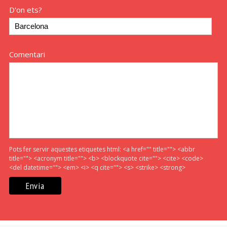
D'on ets?
Comentari
Pots fer servir aquestes etiquetes html:
<a href="" title=""> <abbr
title=""> <acronym title=""> <b> <blockquote cite=""> <cite> <code>
<del datetime=""> <em> <i> <q cite=""> <s> <strike> <strong>