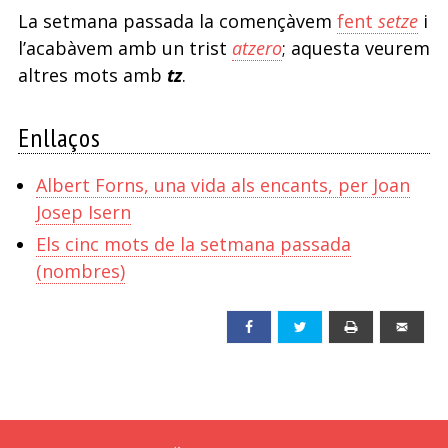
La setmana passada la començàvem
fent
setze
i
l’acabàvem amb un trist
atzero
; aquesta veurem
altres mots amb
tz
.
Enllaços
Albert Forns, una vida als encants, per Joan
Josep Isern
Els cinc mots de la setmana passada
(nombres)
Facebook
Twitter
Print
Emai