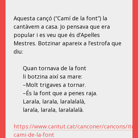
Aquesta cançó (“Camí de la font”) la
cantàvem a casa. Jo pensava que era
popular i es veu que és d’Apel·les
Mestres. Botzinar apareix a l’estrofa que
diu:
Quan tornava de la font
li botzina així sa mare:
–Molt trigaves a tornar.
–És la font que a penes raja.
Larala, larala, laralalalà,
larala, larala, laralalalà.
https://www.cantut.cat/canconer/cancons/ite
cami-de-la-font