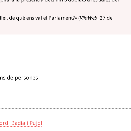
llei, de què ens val el Parlament?» (
VilaWeb
, 27 de
ms de persones
Jordi Badia i Pujol