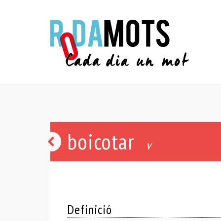
boicotar
derbi
v
Definició