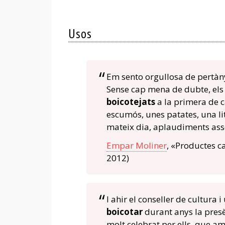
Usos
Em sento orgullosa de pertànye
Sense cap mena de dubte, els 
boicotejats
a la primera de c
escumós, unes patates, una lit
mateix dia, aplaudiments ass
Empar Moliner
, «Productes ca
2012)
I ahir el conseller de cultura
boicotar
durant anys la presè
molt celebrat per ells, que am