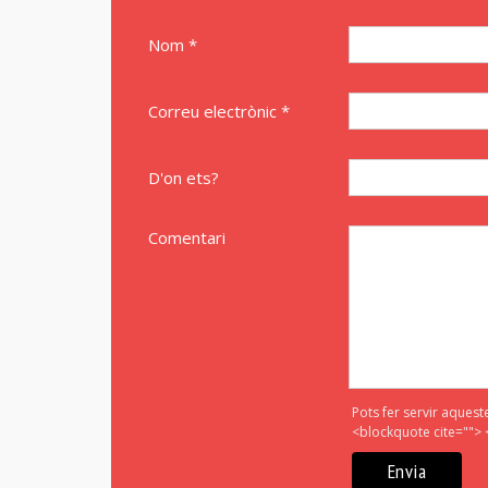
Nom *
Correu electrònic *
D'on ets?
Comentari
Pots fer servir aquest
<blockquote cite=""> 