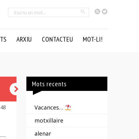
RSS
Twitter
Cercar
TS
ARXIU
CONTACTEU
MOT-LI!
Mots recents
do
Vacances…
048
motxillaire
alenar