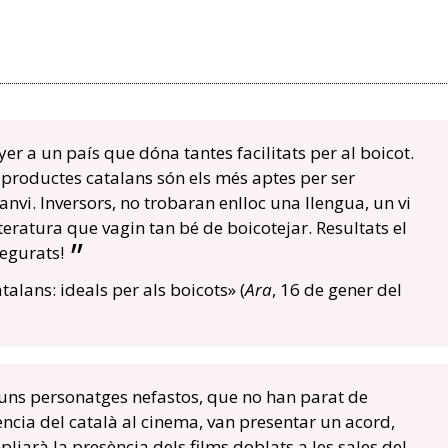
r a un país que dóna tantes facilitats per al boicot.
productes catalans són els més aptes per ser
anvi. Inversors, no trobaran enlloc una llengua, un vi
eratura que vagin tan bé de boicotejar. Resultats el
egurats!
talans: ideals per als boicots» (
Ara
, 16 de gener del
 i uns personatges nefastos, que no han parat de
ncia del català al cinema, van presentar un acord,
pliarà la presència dels films doblats a les sales del