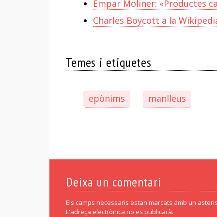
Empar Moliner: «Productes cat
Charles Boycott a la Wikipedi
Temes i etiquetes
epònims
manlleus
Deixa un comentari
Els camps necessaris estan marcats amb un asteris
L'adreça electrònica no es publicarà.