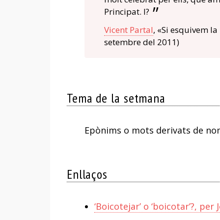
Principat. I?
Vicent Partal
, «Si esquivem la 
setembre del 2011)
Tema de la setmana
Epònims o mots derivats de no
Enllaços
‘Boicotejar’ o ‘boicotar’?, per 