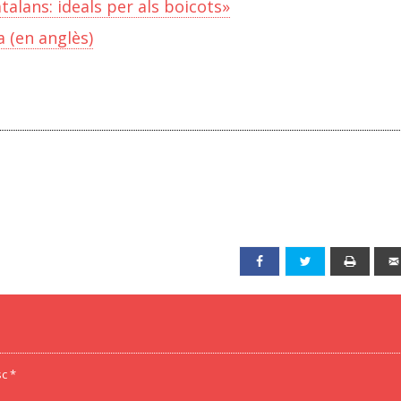
alans: ideals per als boicots»
a (en anglès)
Facebook
Twitter
Print
c *