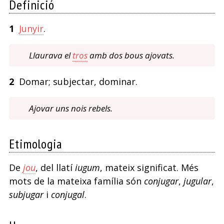
Definició
temps)
1
Junyir
.
Llaurava el
tros
amb dos bous ajovats.
2
Domar; subjectar, dominar.
Ajovar uns nois rebels.
Etimologia
De
jou
, del llatí
iugum
, mateix significat. Més
mots de la mateixa família són
conjugar
,
jugular
,
subjugar
i
conjugal
.