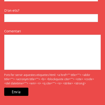
D'on ets?
Comentari
Pots fer servir aquestes etiquetes html:
<a href="" title=""> <abbr
title=""> <acronym title=""> <b> <blockquote cite=""> <cite> <code>
<del datetime=""> <em> <i> <q cite=""> <s> <strike> <strong>