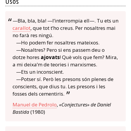
Usos
—Bla, bla, bla! —l’interrompia ell—. Tu ets un
carallot
, que tot t’ho creus. Per nosaltres mai
no farà res ningú.
—Ho podem fer nosaltres mateixos.
—Nosaltres? Pero si ens passem deu o
dotze hores
ajovats
! Què vols que fem? Mira,
a mi deixa’m de teories i marxismes.
—Ets un inconscient.
—Potser sí. Però les presons són plenes de
conscients, que dius tu. Les presons i les
fosses dels cementiris.
Manuel de Pedrolo
,
«Conjectures» de Daniel
Bastida
(1980)