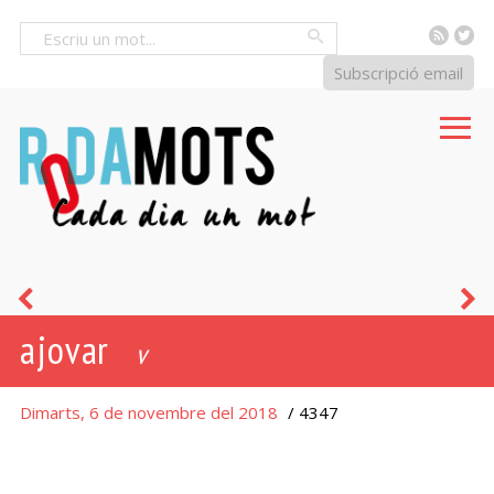
RSS
Tw
Cercar
Subscripció email
tenir
b
ajovar
de
v
coll
Dimarts, 6 de novembre del 2018
/ 4347
(un
cert