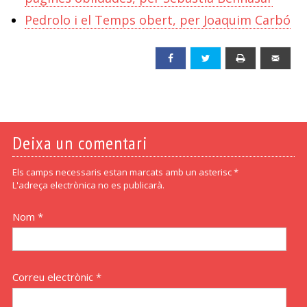
Pedrolo i el Temps obert, per Joaquim Carbó
Facebook
Twitter
Print
Emai
Deixa un comentari
Els camps necessaris estan marcats amb un asterisc *
L'adreça electrònica no es publicarà.
Nom *
Correu electrònic *